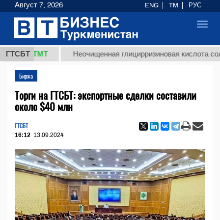
Август 7, 2026
ENG
TM
РУС
Toggl
navig
,8 ТМТ
ГТСБТ
Неочищенная глицирризиновая кислота солодково
Биржа
Торги на ГТСБТ: экспортные сделки составили
около $40 млн
ГТСБТ
16:12
13.09.2024