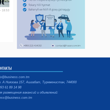
- 18:53
ОНТАКТЫ
fo@business.com.tm
. А.Ниязова 157, Ашгабат, Туркменистан, 744000
93 61 89 14 98
я размещения вакансий и объявлений:
ess@business.com.tm