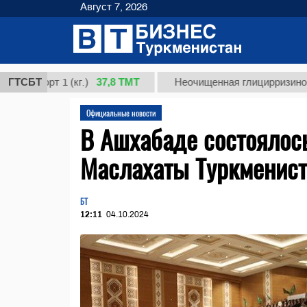
Август 7, 2026
37,8 ТМТ
орт 1 (кг.)
ГТСБТ
Неочищенная глицирризиновая кис
Официальные новости
В Ашхабаде состоялос
Маслахаты Туркменист
БТ
12:11
04.10.2024