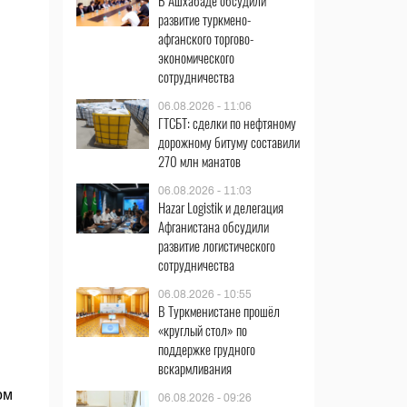
В Ашхабаде обсудили
развитие туркмено-
афганского торгово-
экономического
сотрудничества
06.08.2026 - 11:06
ГТСБТ: сделки по нефтяному
дорожному битуму составили
270 млн манатов
06.08.2026 - 11:03
Hazar Logistik и делегация
Афганистана обсудили
развитие логистического
сотрудничества
06.08.2026 - 10:55
В Туркменистане прошёл
«круглый стол» по
поддержке грудного
вскармливания
ом
06.08.2026 - 09:26