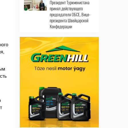
Президент Туркменистана
принял действующего
председателя ОБСЕ, Вице-
президента Швейцарской
Конфедерации
ного
я,
ным
сть
о
т