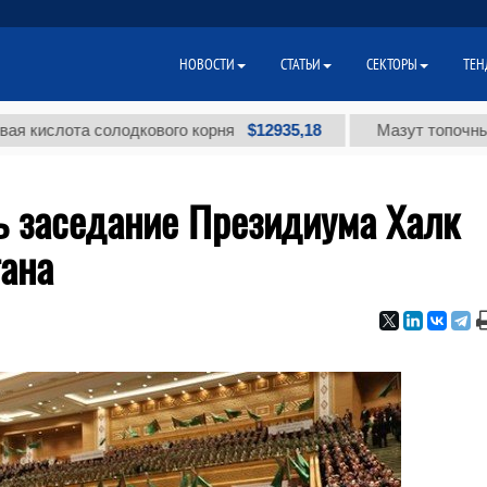
НОВОСТИ
СТАТЬИ
СЕКТОРЫ
ТЕН
$12935,18
лота солодкового корня
Мазут топочный малос
ь заседание Президиума Халк
ана