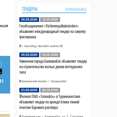
ТЕНДЕРЫ
ПОКАЗАТЬ ВСЕ
06.08.2026
16.09.2026
Гособъединение «Türkmengallaönümleri»
жным
объявляет международный тендер на закупку
фостоксина
г. Ашхабад, Арчабил шаёлы 92
06.08.2026
26.08.2026
Хякимлик города Балканабат объявляет тендер
на строительство жилых домов коттеджного
типа
Балканский велаят, г. Балканабат
03.08.2026
28.08.2026
Филиал ПАО «Татнефть» в Туркменистане
объявляет тендер по аренде блока тонкой
очистки бурового раствора
Туркменистан, г. Балканабад, ул. Т. Сатылова,