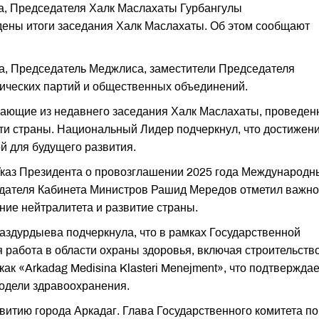
а, Председателя Халк Маслахаты Гурбангулы
ены итоги заседания Халк Маслахаты. Об этом сообщают
а, Председатель Меджлиса, заместители Председателя
тических партий и общественных объединений.
кающие из недавнего заседания Халк Маслахаты, проведен
и страны. Национальный Лидер подчеркнул, что достижени
й для будущего развития.
 Указ Президента о провозглашении 2025 года Международ
едателя Кабинета Министров Рашид Мередов отметил важно
ние нейтралитета и развитие страны.
здурдыева подчеркнула, что в рамках Государственной
работа в области охраны здоровья, включая строительств
как «Arkadag Medisina Klasteri Menejment», что подтверждае
одели здравоохранения.
витию города Аркадаг. Глава Государственного комитета по