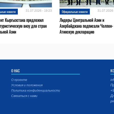
31.07.2026 - 19:23
31.07.2026 
ьные новости
Официальные новости
ент Кыргызстана предложил
Лидеры Центральной Азии и
туристическую визу для стран
Азербайджана подписали Чолпон-
льной Азии
Атинскую декларацию
О НАС
К
in
О проекте
Пр
Условия и положения
+9
Политика конфиденциальности
Дл
Связаться с нами
pr