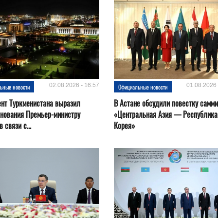
02.08.2026 - 16:57
01.08.2026 
ьные новости
Официальные новости
нт Туркменистана выразил
В Астане обсудили повестку самми
нования Премьер-министру
«Центральная Азия — Республика
 связи с...
Корея»