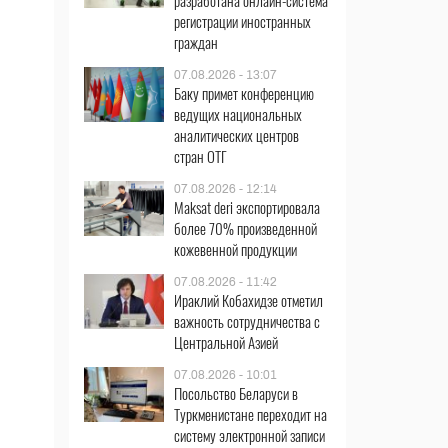
разработана онлайн-система
регистрации иностранных
граждан
07.08.2026 - 13:07
Баку примет конференцию
ведущих национальных
аналитических центров
стран ОТГ
07.08.2026 - 12:14
Maksat deri экспортировала
более 70% произведенной
кожевенной продукции
07.08.2026 - 11:42
Ираклий Кобахидзе отметил
важность сотрудничества с
Центральной Азией
07.08.2026 - 10:01
Посольство Беларуси в
Туркменистане переходит на
систему электронной записи