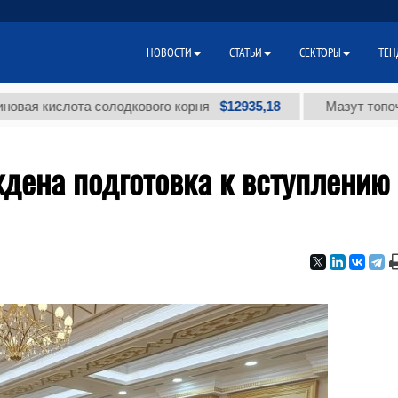
НОВОСТИ
СТАТЬИ
СЕКТОРЫ
ТЕН
$12935,18
ислота солодкового корня
Мазут топочный ма
дена подготовка к вступлению