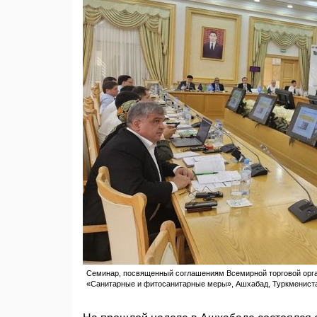
Семинар, посвященный соглашениям Всемирной торговой орган
«Санитарные и фитосанитарные меры», Ашхабад, Туркменист