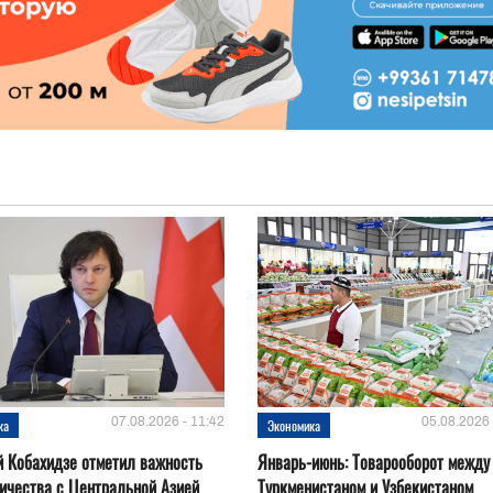
07.08.2026 - 11:42
05.08.2026 
ка
Экономика
 Кобахидзе отметил важность
Январь-июнь: Товарооборот между
ичества с Центральной Азией
Туркменистаном и Узбекистаном