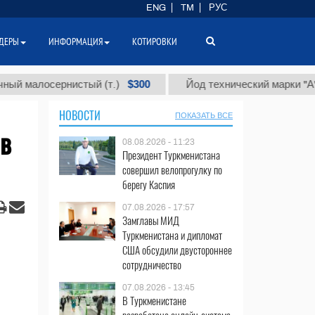
ENG
TM
РУС
ДЕРЫ
ИНФОРМАЦИЯ
КОТИРОВКИ
$300
$
лосернистый (т.)
Йод технический марки "А" (т.)
НОВОСТИ
ПОКАЗАТЬ ВСЕ
 в
08.08.2026 - 11:23
Президент Туркменистана
совершил велопрогулку по
берегу Каспия
07.08.2026 - 17:57
Замглавы МИД
Туркменистана и дипломат
США обсудили двустороннее
сотрудничество
07.08.2026 - 13:45
В Туркменистане