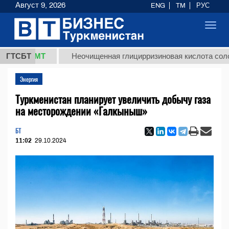
Август 9, 2026
ENG
TM
РУС
Toggl
navig
8 ТМТ
ГТСБТ
Неочищенная глицирризиновая кислота солодковог
Энергия
Туркменистан планирует увеличить добычу газа
на месторождении «Галкыныш»
БТ
11:02
29.10.2024