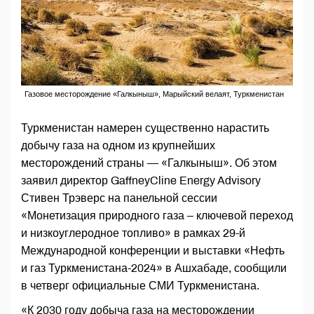
Газовое месторождение «Галкыныш», Марыйский велаят, Туркменистан
Туркменистан намерен существенно нарастить
добычу газа на одном из крупнейших
месторождений страны — «Галкыныш». Об этом
заявил директор GaffneyCline Energy Advisory
Стивен Трэверс на панельной сессии
«Монетизация природного газа – ключевой переход
и низкоуглеродное топливо» в рамках 29-й
Международной конференции и выставки «Нефть
и газ Туркменистана-2024» в Ашхабаде, сообщили
в четверг официальные СМИ Туркменистана.
«К 2030 году добыча газа на месторождении