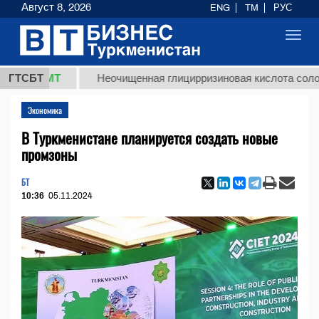
Август 8, 2026
ENG
TM
РУС
Toggl
navig
,8 ТМТ
ГТСБТ
Неочищенная глицирризиновая кислота солодково
Экономика
В Туркменистане планируется создать новые
промзоны
БТ
10:36
05.11.2024