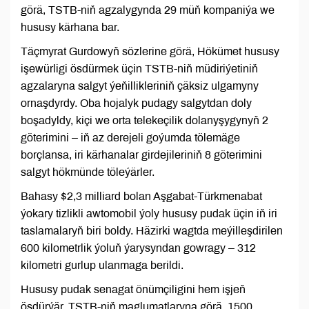
görä, TSTB-niň agzalygynda 29 müň kompaniýa we
hususy kärhana bar.
Täçmyrat Gurdowyň sözlerine görä, Hökümet hususy
işewürligi ösdürmek üçin TSTB-niň müdiriýetiniň
agzalaryna salgyt ýeňillikleriniň çäksiz ulgamyny
ornaşdyrdy. Oba hojalyk pudagy salgytdan doly
boşadyldy, kiçi we orta telekeçilik dolanyşygynyň 2
göterimini – iň az derejeli goýumda tölemäge
borçlansa, iri kärhanalar girdejileriniň 8 göterimini
salgyt hökmünde töleýärler.
Bahasy $2,3 milliard bolan Aşgabat-Türkmenabat
ýokary tizlikli awtomobil ýoly hususy pudak üçin iň iri
taslamalaryň biri boldy. Häzirki wagtda meýilleşdirilen
600 kilometrlik ýoluň ýarysyndan gowragy – 312
kilometri gurlup ulanmaga berildi.
Hususy pudak senagat önümçiligini hem işjeň
ösdürýär. TSTB-niň maglumatlaryna görä, 1500