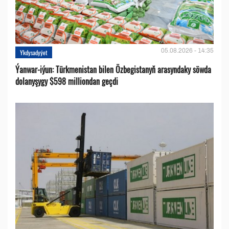
05.08.2026 - 14:35
Ykdysadyýet
Ýanwar-iýun: Türkmenistan bilen Özbegistanyň arasyndaky söwda
dolanyşygy $598 milliondan geçdi