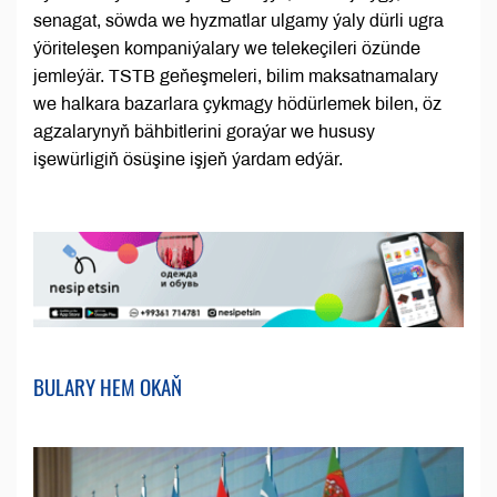
senagat, söwda we hyzmatlar ulgamy ýaly dürli ugra
ýöriteleşen kompaniýalary we telekeçileri özünde
jemleýär. TSTB geňeşmeleri, bilim maksatnamalary
we halkara bazarlara çykmagy hödürlemek bilen, öz
agzalarynyň bähbitlerini goraýar we hususy
işewürligiň ösüşine işjeň ýardam edýär.
BULARY HEM OKAŇ