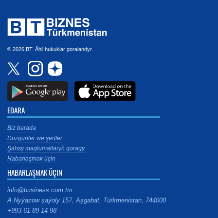
© 2026 BT. Ähli hukuklar goralandyr.
EDARA
Biz barada
Düzgünler we şertler
Şahsy maglumatlaryň goragy
Habarlaşmak üçin
HABARLAŞMAK ÜÇIN
info@business.com.tm
A.Nyýazow şaýoly 157, Aşgabat, Türkmenistan, 744000
+993 61 89 14 98