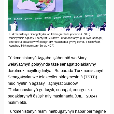
Türkmenistanyň Senagatçylar we telekeçiler birleşmesiniň (TSTB)
müdiriýetiniň agzasy Täçmyrat Gurdow “Türkmenistanyň gurluşyk, senagat,
energetika pudaklarynyň ösüşi” atly maslahatda çykyş edýär, 4-nji noýabr,
Aşgabat, Türkmenistan (Surat: NCA)
Türkmenistanyň Aşgabat şäheriniň we Mary
welaýatynyň golaýynda täze senagat zolaklaryny
döretmek meýilleşdirilýär. Bu barada Türkmenistanyň
Senagatçylar we telekeçiler birleşmesiniň (TSTB)
müdiriýetiniň agzasy Täçmyrat Gurdow
“Türkmenistanyň gurluşyk, senagat, energetika
pudaklarynyň ösüşi” atly maslahatda (CIET 2024)
mälim etdi.
Türkmenistanyň resmi metbugatynyň habar bermegine