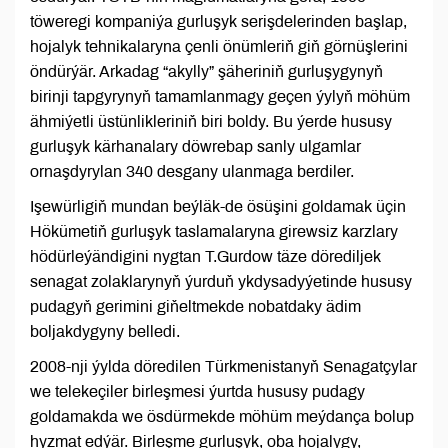
töweregi kompaniýa gurluşyk serişdelerinden başlap,
hojalyk tehnikalaryna çenli önümleriň giň görnüşlerini
öndürýär. Arkadag “akylly” şäheriniň gurluşygynyň
birinji tapgyrynyň tamamlanmagy geçen ýylyň möhüm
ähmiýetli üstünlikleriniň biri boldy. Bu ýerde hususy
gurluşyk kärhanalary döwrebap sanly ulgamlar
ornaşdyrylan 340 desgany ulanmaga berdiler.
Işewürligiň mundan beýläk-de ösüşini goldamak üçin
Hökümetiň gurluşyk taslamalaryna girewsiz karzlary
hödürleýändigini nygtan T.Gurdow täze dörediljek
senagat zolaklarynyň ýurduň ykdysadyýetinde hususy
pudagyň gerimini giňeltmekde nobatdaky ädim
boljakdygyny belledi.
2008-nji ýylda döredilen Türkmenistanyň Senagatçylar
we telekeçiler birleşmesi ýurtda hususy pudagy
goldamakda we ösdürmekde möhüm meýdança bolup
hyzmat edýär. Birleşme gurluşyk, oba hojalygy,