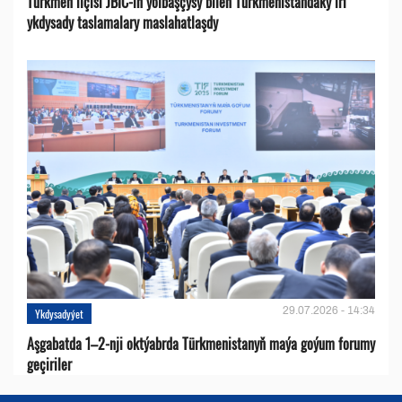
Türkmen ilçisi JBIC-iň ýolbaşçysy bilen Türkmenistandaky iri
ykdysady taslamalary maslahatlaşdy
29.07.2026 - 14:34
Ykdysadyýet
Aşgabatda 1–2-nji oktýabrda Türkmenistanyň maýa goýum forumy
geçiriler