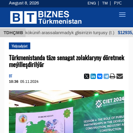
Awgust 8, 2026
ENG
TM
РУС
Toggl
navig
$12935,18
ýan köküniň arassalanmadyk glisirrizin turşusy (t.)
TDHÇMB
Ykdysadyýet
Türkmenistanda täze senagat zolaklaryny döretmek
meýilleşdirilýär
BT
10:36
05.11.2024