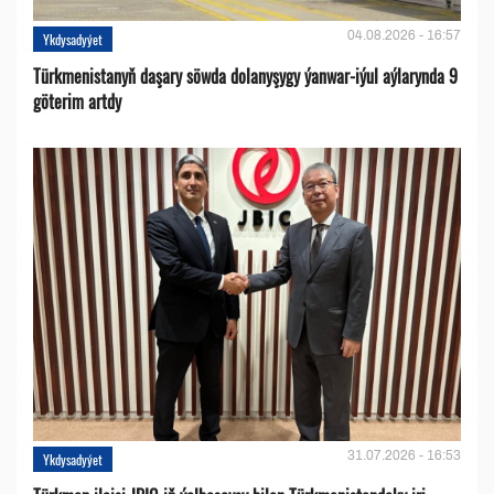
04.08.2026 - 16:57
Ykdysadyýet
Türkmenistanyň daşary söwda dolanyşygy ýanwar-iýul aýlarynda 9
göterim artdy
31.07.2026 - 16:53
Ykdysadyýet