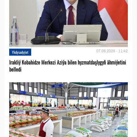
07.08.2026 - 11:42
Ykdysadyýet
Irakliý Kobahidze Merkezi Aziýa bilen hyzmatdaşlygyň ähmiýetini
belledi