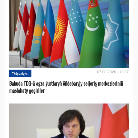
07.08.2026 - 13:07
Ykdysadyýet
Bakuda TDG-ä agza ýurtlaryň öňdebaryjy seljeriş merkezleriniň
maslahaty geçiriler