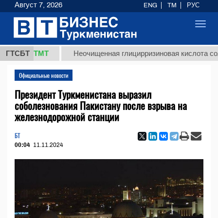
Август 7, 2026
ENG
TM
РУС
Toggl
navig
7,8 ТМТ
ГТСБТ
Неочищенная глицирризиновая кислота солодков
Официальные новости
Президент Туркменистана выразил
соболезнования Пакистану после взрыва на
железнодорожной станции
БТ
00:04
11.11.2024