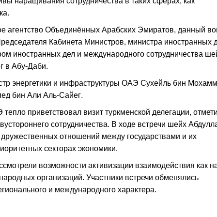
вы наращивания сотрудничества в таких сферах, как
ка.
е агентство Объединённых Арабских Эмиратов, данный во
Председателя Кабинета Министров, министра иностранных 
ом иностранных дел и международного сотрудничества ш
г в Абу-Даби.
истр энергетики и инфраструктуры ОАЭ Сухейль бин Мохам
ед бин Али Аль-Сайег.
тепло приветствовал визит туркменской делегации, отмет
двустороннего сотрудничества. В ходе встречи шейх Абдулл
 дружественных отношений между государствами и их
риоритетных секторах экономики.
ассмотрели возможности активизации взаимодействия как н
ународных организаций. Участники встречи обменялись
егионального и международного характера.