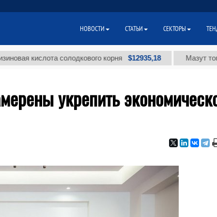
НОВОСТИ
СТАТЬИ
СЕКТОРЫ
ТЕН
$12935,18
я кислота солодкового корня
Мазут топочный 
амерены укрепить экономическ