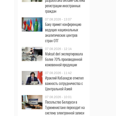
разработана онлайн-система
регистрации иностранных
граждан
07.08.2026 - 13:07
Баку примет конференцию
ведущих национальных
аналитических центров
стран ОТГ
07.08.2026 - 12:14
Maksat deri экспортировала
более 70% произведенной
кожевенной продукции
07.08.2026 - 11:42
Ираклий Кобахидзе отметил
важность сотрудничества с
Центральной Азией
07.08.2026 - 10:01
Посольство Беларуси в
Туркменистане переходит на
систему электронной записи