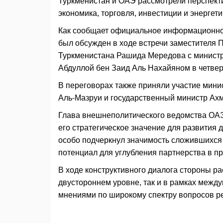
Туркменистан и ОАЭ рассмотрели перспекти
экономика, торговля, инвестиции и энергети
Как сообщает официальное информационно
был обсужден в ходе встречи заместителя 
Туркменистана Рашида Мередова с министр
Абдуллой бен Заид Аль Нахайяном в четвер
В переговорах также приняли участие мин
Аль-Мазруи и государственный министр Ахм
Глава внешнеполитического ведомства ОАЭ 
его стратегическое значение для развития 
особо подчеркнул значимость сложившихся
потенциал для углубления партнерства в п
В ходе конструктивного диалога стороны р
двустороннем уровне, так и в рамках межд
мнениями по широкому спектру вопросов р