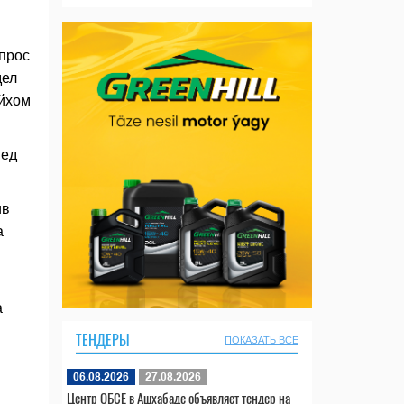
прос
дел
ейхом
мед
ив
а
а
ТЕНДЕРЫ
ПОКАЗАТЬ ВСЕ
06.08.2026
27.08.2026
Центр ОБСЕ в Ашхабаде объявляет тендер на