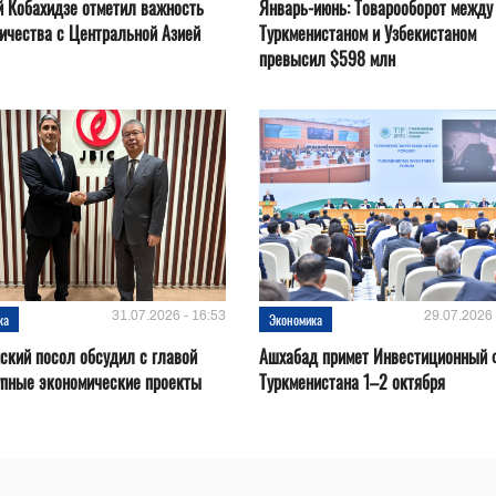
 Кобахидзе отметил важность
Январь-июнь: Товарооборот между
ичества с Центральной Азией
Туркменистаном и Узбекистаном
превысил $598 млн
31.07.2026 - 16:53
29.07.2026 
ка
Экономика
ский посол обсудил с главой
Ашхабад примет Инвестиционный 
упные экономические проекты
Туркменистана 1–2 октября