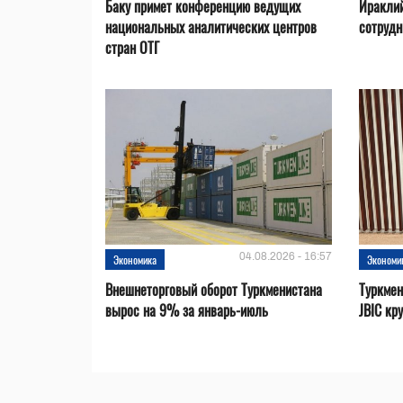
Баку примет конференцию ведущих
Ираклий
национальных аналитических центров
сотрудн
стран ОТГ
04.08.2026 - 16:57
Экономика
Экономи
Внешнеторговый оборот Туркменистана
Туркмен
вырос на 9% за январь-июль
JBIC кр