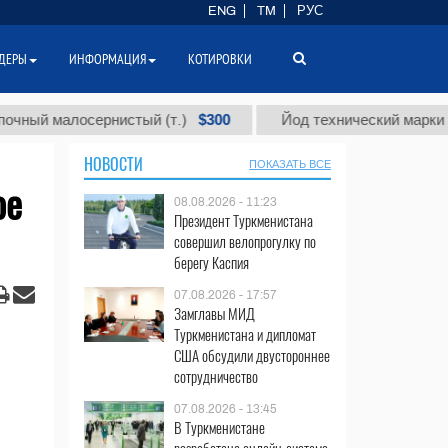
ENG
TM
РУС
ДЕРЫ
ИНФОРМАЦИЯ
КОТИРОВКИ
$300
малосернистый (т.)
Йод технический марки "А" (т.)
НОВОСТИ
ПОКАЗАТЬ ВСЕ
ое
08.08.2026 - 11:23
Президент Туркменистана
совершил велопрогулку по
берегу Каспия
07.08.2026 - 17:57
Замглавы МИД
Туркменистана и дипломат
США обсудили двустороннее
сотрудничество
07.08.2026 - 13:45
В Туркменистане