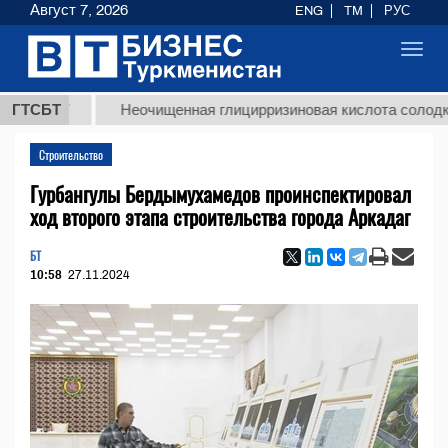
Август 7, 2026
ENG
TM
РУС
Toggl
navig
ТМТ
ГТСБТ
Неочищенная глицирризиновая кислота солодкового 
Строительство
Гурбангулы Бердымухамедов проинспектировал
ход второго этапа строительства города Аркадаг
БТ
10:58
27.11.2024