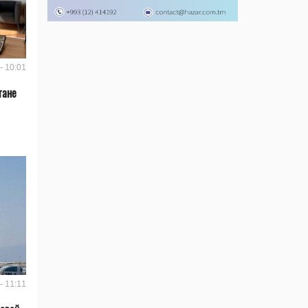
- 10:01
тане
- 11:11