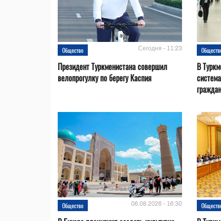
Сегодня - 11:23
Общество
Обществ
Президент Туркменистана совершил
В Туркм
велопрогулку по берегу Каспия
система
гражда
06.08.2026 - 16:30
Общество
Обществ