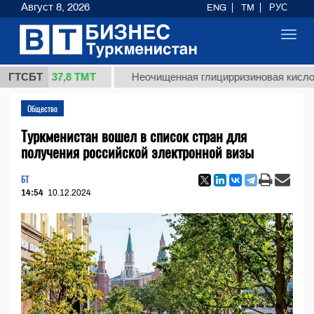
Август 8, 2026
ENG
TM
РУС
Toggl
navig
37,8 ТМТ
г.)
ГТСБТ
Неочищенная глицирризиновая кислота сол
Общество
Туркменистан вошел в список стран для
получения российской электронной визы
БТ
14:54
10.12.2024