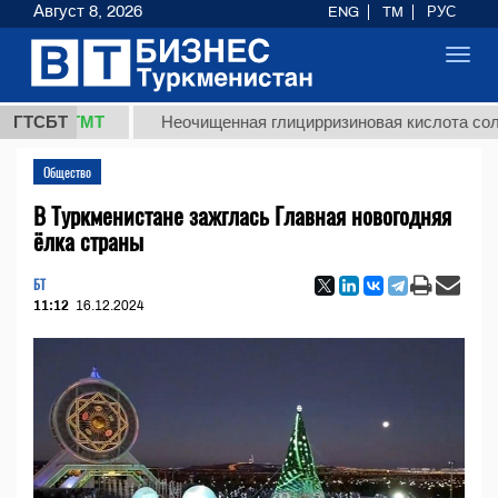
Август 8, 2026
ENG
TM
РУС
Toggl
navig
7,8 ТМТ
ГТСБТ
Неочищенная глицирризиновая кислота солодков
Общество
В Туркменистане зажглась Главная новогодняя
ёлка страны
БТ
11:12
16.12.2024