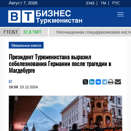
Август 7, 2026
ENG
TM
РУС
Toggl
navig
37,8 ТМТ
г.)
ГТСБТ
Неочищенная глицирризиновая кислота сол
Официальные новости
Президент Туркменистана выразил
соболезнования Германии после трагедии в
Магдебурге
БТ
10:50
23.12.2024