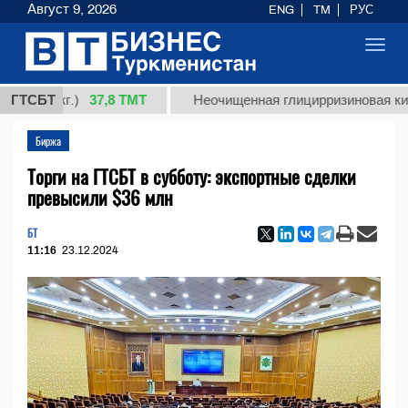
Август 9, 2026
ENG
TM
РУС
Toggl
navig
37,8 ТМТ
 (кг.)
ГТСБТ
Неочищенная глицирризиновая кислота 
Биржа
Торги на ГТСБТ в субботу: экспортные сделки
превысили $36 млн
БТ
11:16
23.12.2024