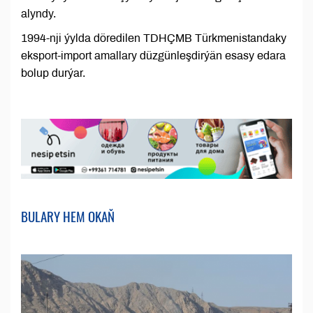
alyndy.
1994-nji ýylda döredilen TDHÇMB Türkmenistandaky
eksport-import amallary düzgünleşdirýän esasy edara
bolup durýar.
BULARY HEM OKAŇ