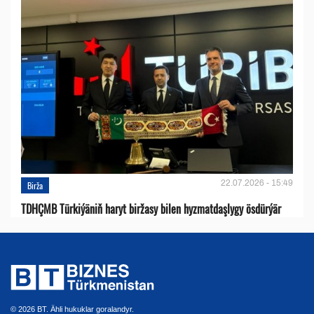
22.07.2026 - 15:49
Birža
TDHÇMB Türkiýäniň haryt biržasy bilen hyzmatdaşlygy ösdürýär
© 2026 BT. Ähli hukuklar goralandyr.