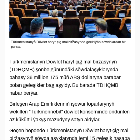
Türkmenistanyň Döwlet haryt-çig mal biržasynda geçirilýän söwdalardan bir
pursat
Türkmenistanyň Döwlet haryt-çig mal biržasynyň
(TDHÇMB) şenbe günündäki söwdalaşyklarynda
bahasy 36 million 175 müň ABŞ dollaryna barabar
bolan geleşikler baglaşyldy. Bu barada TDHÇMB
habar berýär.
Birleşen Arap Emirlikleriniň işewür toparlarynyň
wekilleri “Türkmennebit” döwlet konserninde öndürilen
az kükürtli ýakyş mazudyny satyn aldylar.
Geçen hepdede Türkmenistanyň Döwlet haryt-çig mal
biržasynyň söwdalaşyklarynda jemi 15 geleşik hasaba