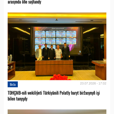
arasynda öňe saýlandy
23.07.2026 - 17:02
Birža
TDHÇMB-niň wekiliýeti Türkiyäniň Polatly haryt biržasynyň işi
bilen tanyşdy