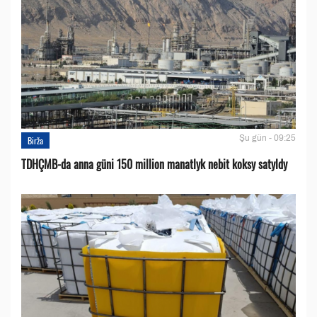
Şu gün - 09:25
Birža
TDHÇMB-da anna güni 150 million manatlyk nebit koksy satyldy