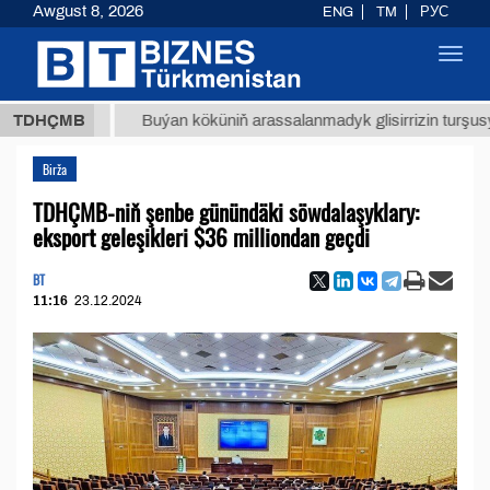
Awgust 8, 2026
ENG
TM
РУС
Toggl
navig
 ТМТ
$
TDHÇMB
Buýan köküniň arassalanmadyk glisirrizin turşusy (t.)
Birža
TDHÇMB-niň şenbe günündäki söwdalaşyklary:
eksport geleşikleri $36 milliondan geçdi
BT
11:16
23.12.2024