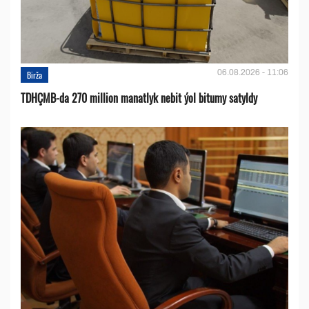
06.08.2026 - 11:06
Birža
TDHÇMB-da 270 million manatlyk nebit ýol bitumy satyldy