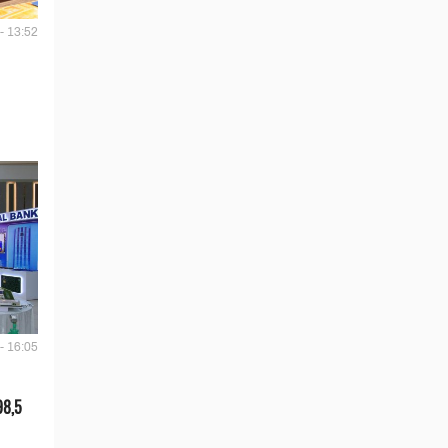
- 13:52
- 16:05
98,5