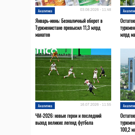
03.08.2026 - 11:48
Аналитика
Аналити
Январь-июнь: Безналичный оборот в
Остаток
Туркменистане превысил 11,3 млрд
туркмен
манатов
млрд м
16.07.2026 - 11:55
Аналитика
Аналити
ЧМ-2026: новые герои и последний
Остаток
выход великих легенд футбола
туркмен
100,2 м