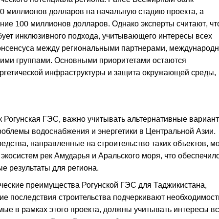
0 миллионов долларов на начальную стадию проекта, а
ие 100 миллионов долларов. Однако эксперты считают, чт
бует инклюзивного подхода, учитывающего интересы всех
консенсуса между региональными партнерами, международ
ими группами. Основными приоритетами остаются
ергетической инфраструктуры и защита окружающей среды,
ак Рогунская ГЭС, важно учитывать альтернативные вариант
роблемы водоснабжения и энергетики в Центральной Азии.
едства, направленные на строительство таких объектов, м
экосистем рек Амударья и Аральского моря, что обеспечил
ые результаты для региона.
ические преимущества Рогунской ГЭС для Таджикистана,
ие последствия строительства подчеркивают необходимост
ые в рамках этого проекта, должны учитывать интересы в