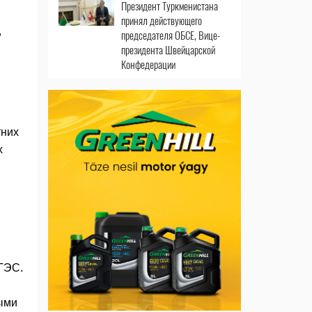
Президент Туркменистана
принял действующего
,
председателя ОБСЕ, Вице-
президента Швейцарской
Конфедерации
тних
х
ГЭС.
ными