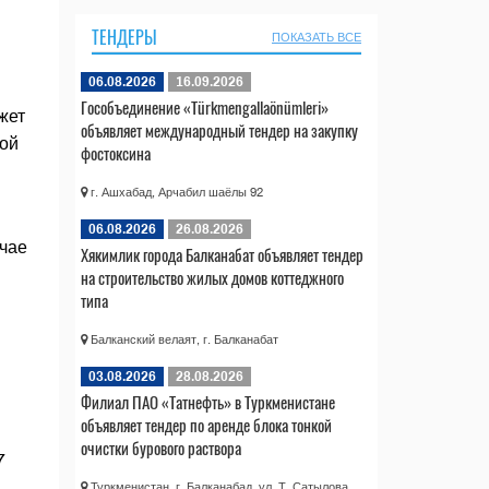
ТЕНДЕРЫ
ПОКАЗАТЬ ВСЕ
06.08.2026
16.09.2026
Гособъединение «Türkmengallaönümleri»
жет
объявляет международный тендер на закупку
кой
фостоксина
г. Ашхабад, Арчабил шаёлы 92
06.08.2026
26.08.2026
учае
Хякимлик города Балканабат объявляет тендер
на строительство жилых домов коттеджного
типа
Балканский велаят, г. Балканабат
03.08.2026
28.08.2026
Филиал ПАО «Татнефть» в Туркменистане
объявляет тендер по аренде блока тонкой
очистки бурового раствора
7
Туркменистан, г. Балканабад, ул. Т. Сатылова,