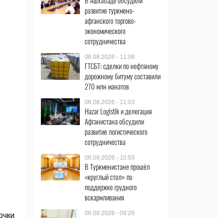
В Ашхабаде обсудили
развитие туркмено-
афганского торгово-
экономического
сотрудничества
06.08.2026 - 11:06
ГТСБТ: сделки по нефтяному
дорожному битуму составили
270 млн манатов
06.08.2026 - 11:03
Hazar Logistik и делегация
Афганистана обсудили
развитие логистического
сотрудничества
06.08.2026 - 10:55
В Туркменистане прошёл
«круглый стол» по
поддержке грудного
вскармливания
06.08.2026 - 09:26
очки