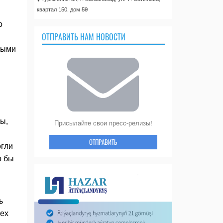
квартал 150, дом 59
о
ОТПРАВИТЬ НАМ НОВОСТИ
ными
ы,
Присылайте свои пресс-релизы!
ОТПРАВИТЬ
огли
о бы
ь
сех