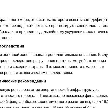
Аральского моря, экосистема которого испытывает дефицит
Снижение водности реки, как прогнозируют специалисты, мо
Арала, что приведет к дальнейшему ухудшению экологичес
гионе.
последствия
и активной зоне вызывает дополнительные опасения. В сл
строф последствия разрушения плотины могут быть весьма
н, но и соседние страны. Это может привести к массовым
госрочным экологическим последствиям.
гические рекомендации
евую роль в развитии энергетической инфраструктуры
гетического проекта в Таджикистане несколько финансовых
тский фонд арабского экономического развития выделил 16,
ческого потенциала региона. Ранее Всемирный банк