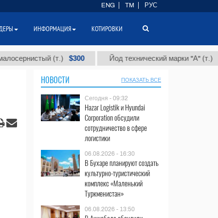
ENG
TM
РУС
ДЕРЫ
ИНФОРМАЦИЯ
КОТИРОВКИ
$300
$86 00
нистый (т.)
Йод технический марки "А" (т.)
НОВОСТИ
ПОКАЗАТЬ ВСЕ
Сегодня - 09:32
Hazar Logistik и Hyundai
Corporation обсудили
сотрудничество в сфере
логистики
06.08.2026 - 16:30
В Бухаре планируют создать
культурно-туристический
комплекс «Маленький
Туркменистан»
06.08.2026 - 13:50