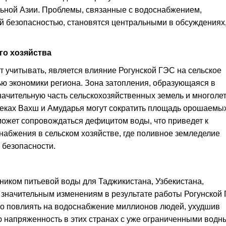
льной Азии. Проблемы, связанные с водоснабжением,
й безопасностью, становятся центральными в обсуждениях
го хозяйства
т учитывать, является влияние Рогунской ГЭС на сельское
ю экономики региона. Зона затопления, образующаяся в
начительную часть сельскохозяйственных земель и многоле
реках Вахш и Амударья могут сократить площадь орошаемы
может сопровождаться дефицитом воды, что приведет к
абжения в сельском хозяйстве, где поливное земледелие
 безопасности.
иком питьевой воды для Таджикистана, Узбекистана,
 значительным изменениям в результате работы Рогунской 
о повлиять на водоснабжение миллионов людей, ухудшив
ю напряженность в этих странах с уже ограниченными вод