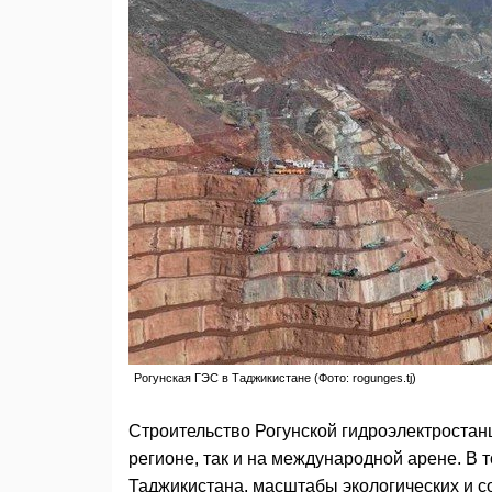
Рогунская ГЭС в Таджикистане (Фото: rogunges.tj)
Строительство Рогунской гидроэлектростан
регионе, так и на международной арене. В 
Таджикистана, масштабы экологических и с