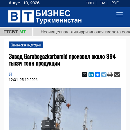
Август 10, 2026
ENG
TM
РУС
Toggl
navig
,8 ТМТ
ГТСБТ
Неочищенная глицирризиновая кислота солодково
Химическая индустрия
Завод Garabogazkarbamid произвел около 994
тысяч тонн продукции
БТ
12:31
25.12.2024