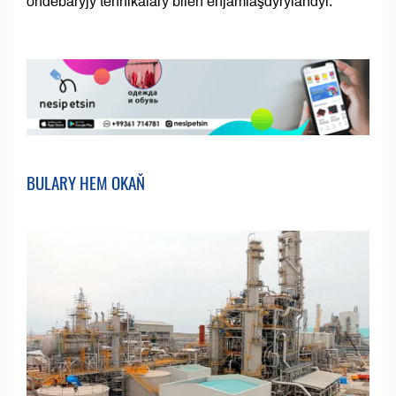
öňdebaryjy tehnikalary bilen enjamlaşdyrylandyr.
BULARY HEM OKAŇ