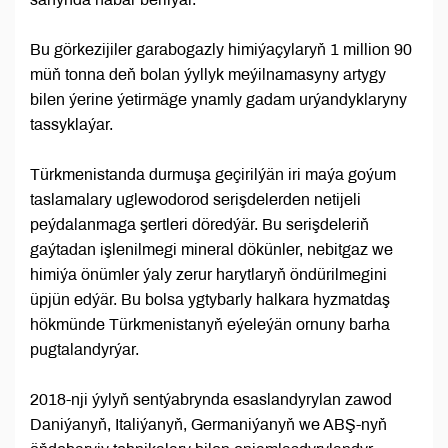
Bu görkezijiler garabogazly himiýaçylaryň 1 million 90
müň tonna deň bolan ýyllyk meýilnamasyny artygy
bilen ýerine ýetirmäge ynamly gadam urýandyklaryny
tassyklaýar.
Türkmenistanda durmuşa geçirilýän iri maýa goýum
taslamalary uglewodorod serişdelerden netijeli
peýdalanmaga şertleri döredýär. Bu serişdeleriň
gaýtadan işlenilmegi mineral dökünler, nebitgaz we
himiýa önümler ýaly zerur harytlaryň öndürilmegini
üpjün edýär. Bu bolsa ygtybarly halkara hyzmatdaş
hökmünde Türkmenistanyň eýeleýän ornuny barha
pugtalandyrýar.
2018-nji ýylyň sentýabrynda esaslandyrylan zawod
Daniýanyň, Italiýanyň, Germaniýanyň we ABŞ-nyň