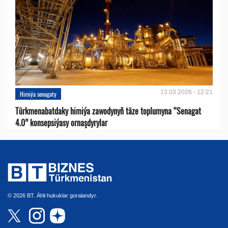
13.03.2026 - 12:21
Himiýa senagaty
Türkmenabatdaky himiýa zawodynyň täze toplumyna “Senagat
4.0” konsepsiýasy ornaşdyrylar
© 2026 BT. Ähli hukuklar goralandyr.