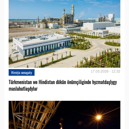
17.03.2026 - 12:32
Himiýa senagaty
Türkmenistan we Hindistan dökün önümçiliginde hyzmatdaşlygy
maslahatlaşdylar