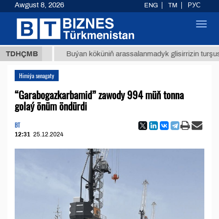
Awgust 8, 2026
ENG
TM
РУС
Toggl
navig
,8 ТМТ
TDHÇMB
Buýan köküniň arassalanmadyk glisirrizin turşusy (t.
Himiýa senagaty
“Garabogazkarbamid” zawody 994 müň tonna
golaý önüm öndürdi
BT
12:31
25.12.2024