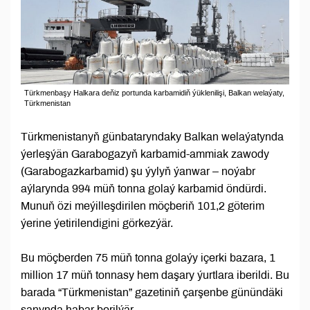
Türkmenbaşy Halkara deňiz portunda karbamidiň ýüklenilişi, Balkan welaýaty,
Türkmenistan
Türkmenistanyň günbataryndaky Balkan welaýatynda
ýerleşýän Garabogazyň karbamid-ammiak zawody
(Garabogazkarbamid) şu ýylyň ýanwar – noýabr
aýlarynda 994 müň tonna golaý karbamid öndürdi.
Munuň özi meýilleşdirilen möçberiň 101,2 göterim
ýerine ýetirilendigini görkezýär.
Bu möçberden 75 müň tonna golaýy içerki bazara, 1
million 17 müň tonnasy hem daşary ýurtlara iberildi. Bu
barada “Türkmenistan” gazetiniň çarşenbe günündäki
sanynda habar berilýär.