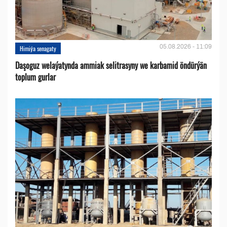
05.08.2026 - 11:09
Himiýa senagaty
Daşoguz welaýatynda ammiak selitrasyny we karbamid öndürýän
toplum gurlar