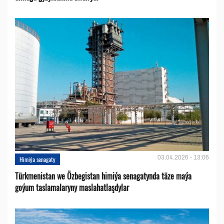
03.04.2026 - 13:06
Himiýa senagaty
Türkmenistan we Özbegistan himiýa senagatynda täze maýa
goýum taslamalaryny maslahatlaşdylar