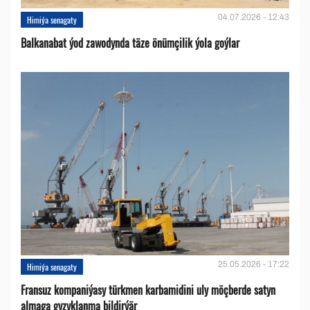
04.07.2026 - 12:43
Himiýa senagaty
Balkanabat ýod zawodynda täze önümçilik ýola goýlar
25.05.2026 - 17:22
Himiýa senagaty
Fransuz kompaniýasy türkmen karbamidini uly möçberde satyn
almaga gyzyklanma bildirýär