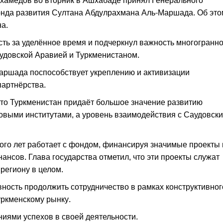
хамедов во вторник в Ашхабаде принял Генерального
онда развития Султана Абдулрахмана Аль-Маршада. Об это
а.
сть за уделённое время и подчеркнул важность многогранно
удовской Аравией и Туркменистаном.
-Маршада поспособствует укреплению и активизации
партнёрства.
что Туркменистан придаёт большое значение развитию
выми институтами, а уровень взаимодействия с Саудовск
го лет работает с фондом, финансируя значимые проекты 
ансов. Глава государства отметил, что эти проекты служат
 региону в целом.
вность продолжить сотрудничество в рамках конструктивног
уркменскому рынку.
иями успехов в своей деятельности.