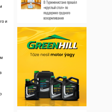
В Туркменистане прошёл
м
«круглый стол» по
поддержке грудного
вскармливания
го и
им
в
о