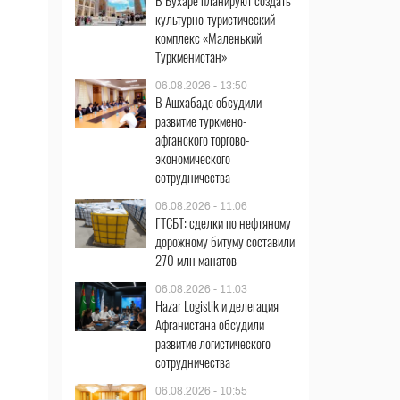
В Бухаре планируют создать
культурно-туристический
комплекс «Маленький
Туркменистан»
06.08.2026 - 13:50
В Ашхабаде обсудили
развитие туркмено-
афганского торгово-
экономического
сотрудничества
06.08.2026 - 11:06
ГТСБТ: сделки по нефтяному
дорожному битуму составили
270 млн манатов
06.08.2026 - 11:03
Hazar Logistik и делегация
Афганистана обсудили
развитие логистического
сотрудничества
06.08.2026 - 10:55