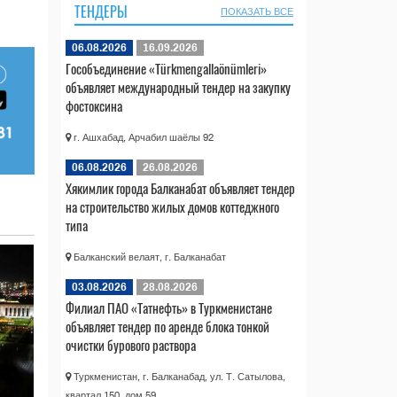
ТЕНДЕРЫ
ПОКАЗАТЬ ВСЕ
06.08.2026
16.09.2026
Гособъединение «Türkmengallaönümleri»
объявляет международный тендер на закупку
фостоксина
г. Ашхабад, Арчабил шаёлы 92
06.08.2026
26.08.2026
Хякимлик города Балканабат объявляет тендер
на строительство жилых домов коттеджного
типа
Балканский велаят, г. Балканабат
03.08.2026
28.08.2026
Филиал ПАО «Татнефть» в Туркменистане
объявляет тендер по аренде блока тонкой
очистки бурового раствора
Туркменистан, г. Балканабад, ул. Т. Сатылова,
квартал 150, дом 59