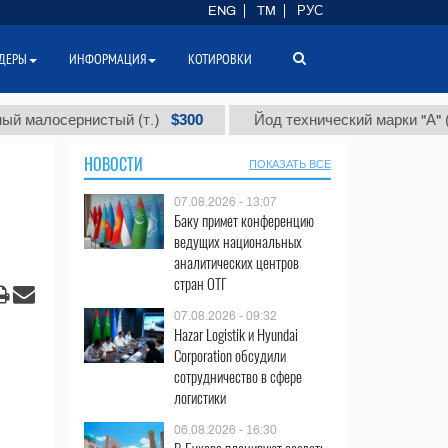
ENG
TM
РУС
ДЕРЫ
ИНФОРМАЦИЯ
КОТИРОВКИ
$300
$86
сернистый (т.)
Йод технический марки "А" (т.)
НОВОСТИ
ПОКАЗАТЬ ВСЕ
07.08.2026 - 13:07
Баку примет конференцию
ведущих национальных
аналитических центров
стран ОТГ
07.08.2026 - 09:32
Hazar Logistik и Hyundai
Corporation обсудили
сотрудничество в сфере
логистики
06.08.2026 - 16:30