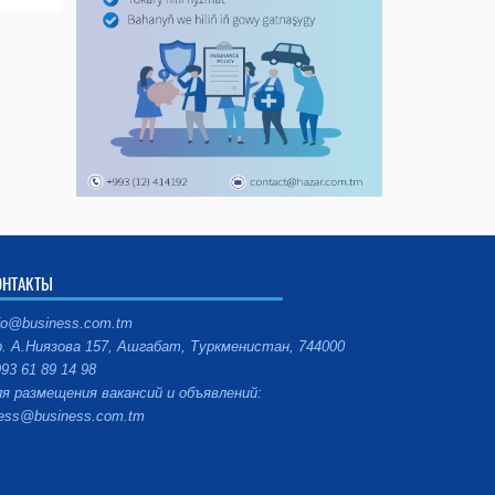
ОНТАКТЫ
fo@business.com.tm
. А.Ниязова 157, Ашгабат, Туркменистан, 744000
93 61 89 14 98
я размещения вакансий и объявлений:
ess@business.com.tm