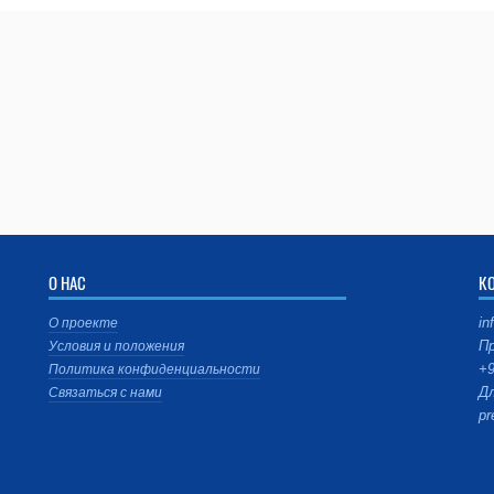
О НАС
К
in
О проекте
Пр
Условия и положения
+9
Политика конфиденциальности
Дл
Связаться с нами
pr