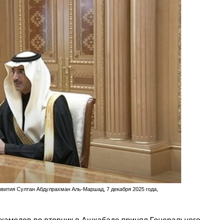
вития Султан Абдулрахман Аль-Маршад, 7 декабря 2025 года,