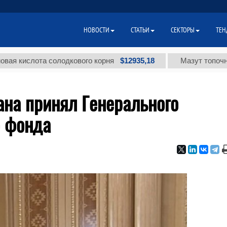
НОВОСТИ
СТАТЬИ
СЕКТОРЫ
ТЕН
$12935,18
слота солодкового корня
Мазут топочный мало
ана принял Генерального
о фонда