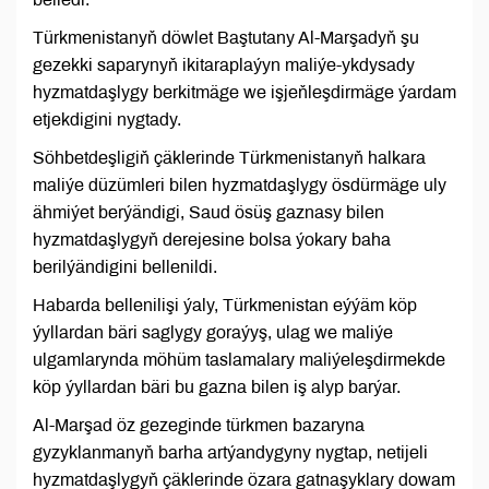
Türkmenistanyň döwlet Baştutany Al-Marşadyň şu
gezekki saparynyň ikitaraplaýyn maliýe-ykdysady
hyzmatdaşlygy berkitmäge we işjeňleşdirmäge ýardam
etjekdigini nygtady.
Söhbetdeşligiň çäklerinde Türkmenistanyň halkara
maliýe düzümleri bilen hyzmatdaşlygy ösdürmäge uly
ähmiýet berýändigi, Saud ösüş gaznasy bilen
hyzmatdaşlygyň derejesine bolsa ýokary baha
berilýändigini bellenildi.
Habarda bellenilişi ýaly, Türkmenistan eýýäm köp
ýyllardan bäri saglygy goraýyş, ulag we maliýe
ulgamlarynda möhüm taslamalary maliýeleşdirmekde
köp ýyllardan bäri bu gazna bilen iş alyp barýar.
Al-Marşad öz gezeginde türkmen bazaryna
gyzyklanmanyň barha artýandygyny nygtap, netijeli
hyzmatdaşlygyň çäklerinde özara gatnaşyklary dowam