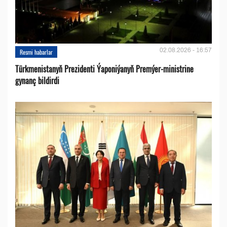
02.08.2026 - 16:57
Resmi habarlar
Türkmenistanyň Prezidenti Ýaponiýanyň Premýer-ministrine
gynanç bildirdi