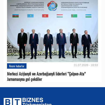
31.07.2026 - 18:53
Resmi habarlar
Merkezi Aziýanyň we Azerbaýjanyň liderleri “Çolpon-Ata”
Jarnamasyna gol çekdiler