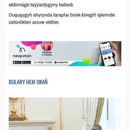
etdirmäge taýýardygyny belledi.
Duşuşygyň ahyrynda taraplar birek-biregiň işlerinde
üstünlikleri arzuw etdiler.
BULARY HEM OKAŇ