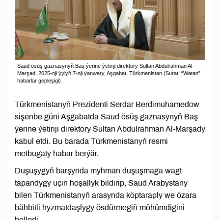
Saud ösüş gaznasynyň Baş ýerine ýetiriji direktory Sultan Abdulrahman Al-
Marşad, 2025-nji ýylyň 7-nji ýanwary, Aşgabat, Türkmenistan (Surat: “Watan”
habarlar gepleşigi)
Türkmenistanyň Prezidenti Serdar Berdimuhamedow
sişenbe güni Aşgabatda Saud ösüş gaznasynyň Baş
ýerine ýetiriji direktory Sultan Abdulrahman Al-Marşady
kabul etdi. Bu barada Türkmenistanyň resmi
metbugaty habar berýär.
Duşuşygyň barşynda myhman duşuşmaga wagt
tapandygy üçin hoşallyk bildirip, Saud Arabystany
bilen Türkmenistanyň arasynda köptaraply we özara
bähbitli hyzmatdaşlygy ösdürmegiň möhümdigini
belledi.