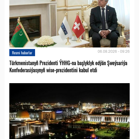
06.08.2026 - 09:26
Resmi habarlar
Türkmenistanyň Prezidenti ÝHHG-na başlyklyk edýän Şweýsariýa
Konfederasiýasynyň wise-prezidentini kabul etdi