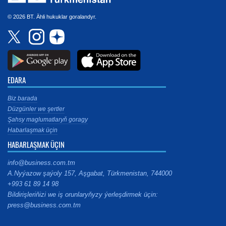
© 2026 BT. Ähli hukuklar goralandyr.
EDARA
Biz barada
Düzgünler we şertler
Şahsy maglumatlaryň goragy
Habarlaşmak üçin
HABARLAŞMAK ÜÇIN
info@business.com.tm
A.Nyýazow şaýoly 157, Aşgabat, Türkmenistan, 744000
+993 61 89 14 98
Bildirişleriňizi we iş orunlaryňyzy ýerleşdirmek üçin:
press@business.com.tm