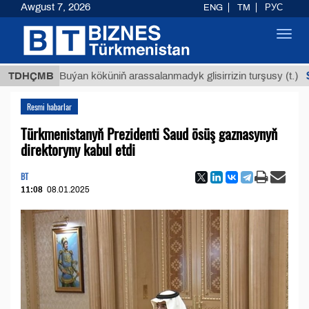
Awgust 7, 2026
ENG
TM
РУС
Toggl
navig
$12935,
TDHÇMB
Buýan köküniň arassalanmadyk glisirrizin turşusy (t.)
Resmi habarlar
Türkmenistanyň Prezidenti Saud ösüş gaznasynyň
direktoryny kabul etdi
BT
11:08
08.01.2025