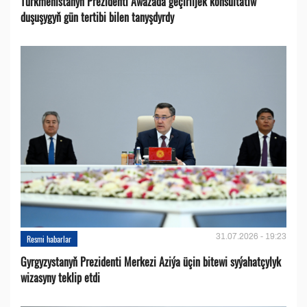
Türkmenistanyň Prezidenti Awazada geçiriljek konsultatiw
duşuşygyň gün tertibi bilen tanyşdyrdy
31.07.2026 - 19:23
Resmi habarlar
Gyrgyzystanyň Prezidenti Merkezi Aziýa üçin bitewi syýahatçylyk
wizasyny teklip etdi