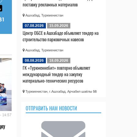
поставку рекламных материалов
Ашхабад, Туркменистан
07.08.2026
15.09.2026
Центр ОБСЕ в Ашхабаде объявляет тендер на
строительство парковочных навесов
Ашхабад, Туркменистан
08.08.2026
18.09.2026
ГК «Туркменнебит» повторно объявляет
международный тендер на закупку
материально-технических ресурсов
Туркменистан, г.Ашхабад, Арчабил шаёлы 56
ОТПРАВИТЬ НАМ НОВОСТИ
- 14:57
дку