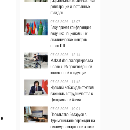
разработана онлайн-система
регистрации иностранных
граждан
07.08.2026 - 13:07
Баку примет конференцию
ведущих национальных
аналитических центров
стран ОТГ
07.08.2026 - 12:14
Maksat deri экспортировала
более 70% произведенной
кожевенной продукции
07.08.2026 - 11:42
Ираклий Кобахидзе отметил
важность сотрудничества с
Центральной Азией
07.08.2026 - 10:01
Посольство Беларуси в
 в
Туркменистане переходит на
систему электронной записи