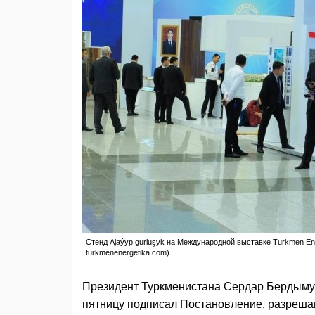
Стенд Ajaýyp gurluşyk на Международной выставке Turkmen Ener
turkmenenergetika.com)
Президент Туркменистана Сердар Бердымух
пятницу подписал Постановление, разреша