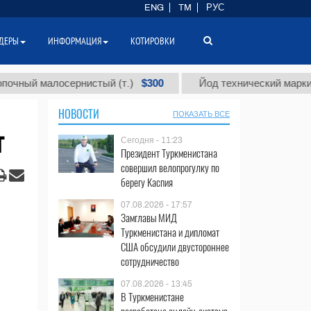
ENG
TM
РУС
ДЕРЫ
ИНФОРМАЦИЯ
КОТИРОВКИ
$300
 малосернистый (т.)
Йод технический марки "А" (т.)
НОВОСТИ
ПОКАЗАТЬ ВСЕ
г
Сегодня - 11:23
Президент Туркменистана
совершил велопрогулку по
берегу Каспия
07.08.2026 - 17:57
Замглавы МИД
Туркменистана и дипломат
США обсудили двустороннее
сотрудничество
07.08.2026 - 13:45
В Туркменистане