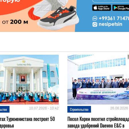
10.07.2026 - 10:42
26.06.2026 
ьство
Строительство
тах Туркменистана построят 50
Посол Кореи посетил стройплоща
доровья
завода удобрений Daewoo E&C в