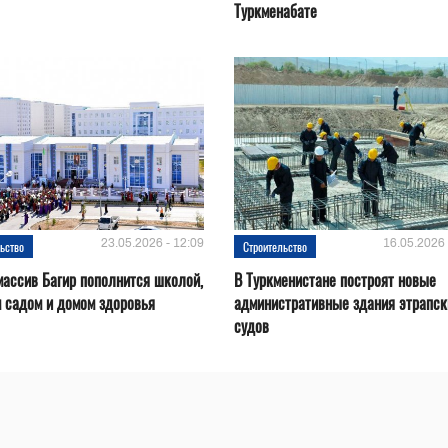
Туркменабате
23.05.2026 - 12:09
16.05.2026 
ьство
Строительство
ассив Багир пополнится школой,
В Туркменистане построят новые
 садом и домом здоровья
административные здания этрапск
судов