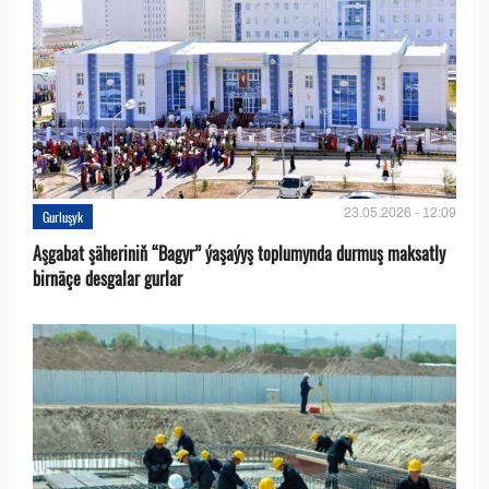
23.05.2026 - 12:09
Gurluşyk
Aşgabat şäheriniň “Bagyr” ýaşaýyş toplumynda durmuş maksatly
birnäçe desgalar gurlar