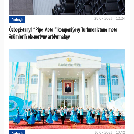
29.07.2026 - 12:24
Gurluşyk
Özbegistanyň “Pipe Metal” kompaniýasy Türkmenistana metal
önümleriň eksportyny artdyrmakçy
10.07.2026 - 10:42
Gurluşyk