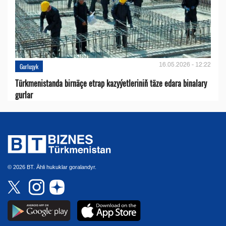
16.05.2026 - 12:22
Gurluşyk
Türkmenistanda birnäçe etrap kazyýetleriniň täze edara binalary
gurlar
© 2026 BT. Ähli hukuklar goralandyr.