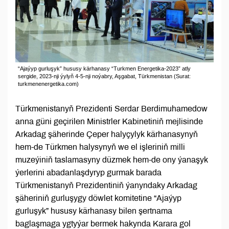
“Ajaýyp gurluşyk” hususy kärhanasy “Turkmen Energetika-2023” atly
sergide, 2023-nji ýylyň 4-5-nji noýabry, Aşgabat, Türkmenistan (Surat:
turkmenenergetika.com)
Türkmenistanyň Prezidenti Serdar Berdimuhamedow
anna güni geçirilen Ministrler Kabinetiniň mejlisinde
Arkadag şäherinde Çeper halyçylyk kärhanasynyň
hem-de Türkmen halysynyň we el işleriniň milli
muzeýiniň taslamasyny düzmek hem-de ony ýanaşyk
ýerlerini abadanlaşdyryp gurmak barada
Türkmenistanyň Prezidentiniň ýanyndaky Arkadag
şäheriniň gurluşygy döwlet komitetine “Ajaýyp
gurluşyk” hususy kärhanasy bilen şertnama
baglaşmaga ygtyýar bermek hakynda Karara gol