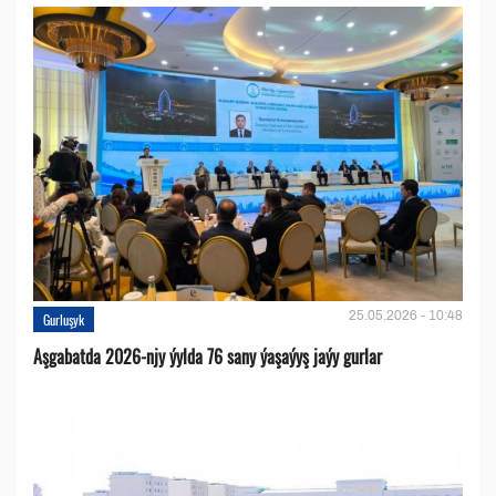
25.05.2026 - 10:48
Gurluşyk
Aşgabatda 2026-njy ýylda 76 sany ýaşaýyş jaýy gurlar