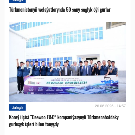
Türkmenistanyň welaýatlarynda 50 sany saglyk öýi gurlar
26.06.2026 - 14:57
Gurluşyk
Koreý ilçisi “Daewoo E&C” kompaniýasynyň Türkmenabatdaky
gurluşyk işleri bilen tanyşdy