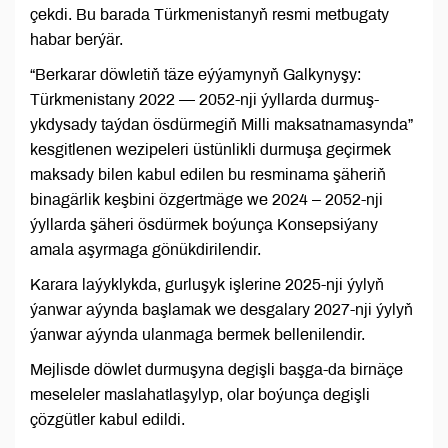
çekdi. Bu barada Türkmenistanyň resmi metbugaty
habar berýär.
“Berkarar döwletiň täze eýýamynyň Galkynyşy:
Türkmenistany 2022 — 2052-nji ýyllarda durmuş-
ykdysady taýdan ösdürmegiň Milli maksatnamasynda”
kesgitlenen wezipeleri üstünlikli durmuşa geçirmek
maksady bilen kabul edilen bu resminama şäheriň
binagärlik keşbini özgertmäge we 2024 – 2052-nji
ýyllarda şäheri ösdürmek boýunça Konsepsiýany
amala aşyrmaga gönükdirilendir.
Karara laýyklykda, gurluşyk işlerine 2025-nji ýylyň
ýanwar aýynda başlamak we desgalary 2027-nji ýylyň
ýanwar aýynda ulanmaga bermek bellenilendir.
Mejlisde döwlet durmuşyna degişli başga-da birnäçe
meseleler maslahatlaşylyp, olar boýunça degişli
çözgütler kabul edildi.