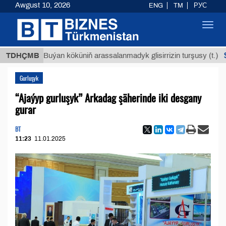
Awgust 10, 2026
ENG
TM
РУС
Toggl
navig
$12935,
TDHÇMB
Buýan köküniň arassalanmadyk glisirrizin turşusy (t.)
Gurluşyk
“Ajaýyp gurluşyk” Arkadag şäherinde iki desgany
gurar
BT
11:23
11.01.2025