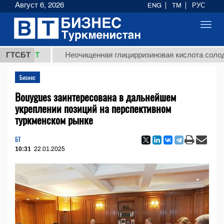
Август 6, 2026
ENG
TM
РУС
Toggl
navig
ТМТ
ГТСБТ
Неочищенная глицирризиновая кислота солодкового 
Бизнес
Bouygues заинтересована в дальнейшем
укреплении позиций на перспективном
туркменском рынке
БТ
10:31
22.01.2025