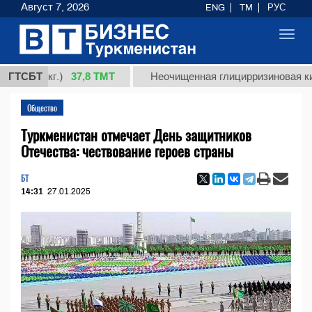
Август 7, 2026
ENG
TM
РУС
Toggl
navig
37,8 ТМТ
 (кг.)
ГТСБТ
Неочищенная глицирризиновая кислота 
Общество
Туркменистан отмечает День защитников
Отечества: чествование героев страны
БТ
14:31
27.01.2025