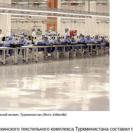
ий велаят, Туркменистан (Фото: kdttextile)
кинского текстильного комплекса Туркменистана составил 