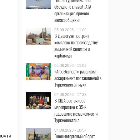
Посол Туркменистана
обсудил с главой JATA
организацию прямого
авиасообщения
05.08.2026 - 11:09
В Дашогузе построят
комплекс по производству
аммиачной селитры и
карбамида
05.08.2026 - 11:02
«АгроЭкспорт» расширил
ассортимент поставляемой в
Туркменистан муки
04.08.2026 - 17:38
В США состоялось
мероприятие к 35-й
годовщине независимости
Туркменистана
04.08.2026 - 16:57
Внешнеторговый оборот
почти