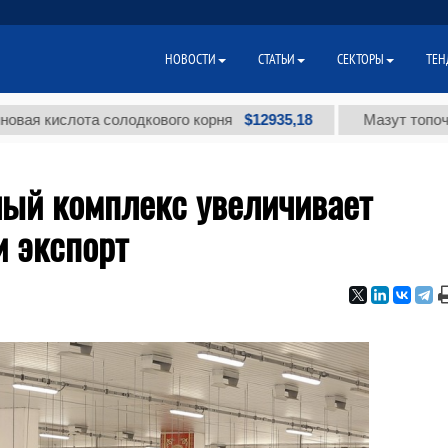
НОВОСТИ
СТАТЬИ
СЕКТОРЫ
ТЕН
$12935,18
слота солодкового корня
Мазут топочный мал
ный комплекс увеличивает
и экспорт