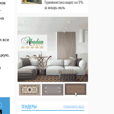
Туркменистана вырос на 9%
нов
за январь-июль
.
на
я все
цкую,
н
ТЕНДЕРЫ
ПОКАЗАТЬ ВСЕ