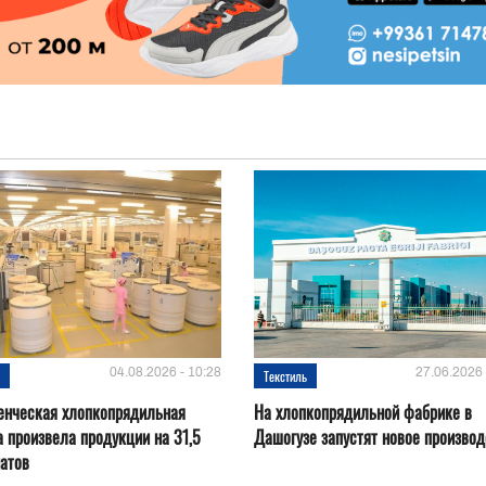
04.08.2026 - 10:28
27.06.2026 
ь
Текстиль
енческая хлопкопрядильная
На хлопкопрядильной фабрике в
 произвела продукции на 31,5
Дашогузе запустят новое производ
атов