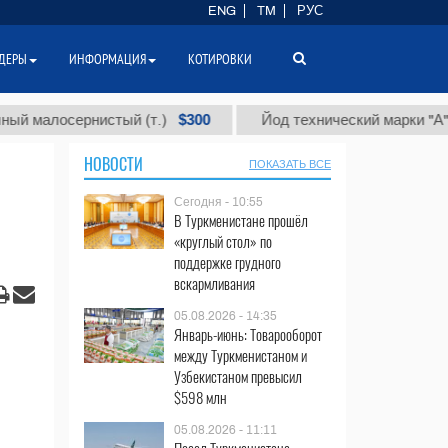
ENG
TM
РУС
ДЕРЫ
ИНФОРМАЦИЯ
КОТИРОВКИ
$300
$86
осернистый (т.)
Йод технический марки "А" (т.)
НОВОСТИ
ПОКАЗАТЬ ВСЕ
Сегодня - 10:55
В Туркменистане прошёл
«круглый стол» по
поддержке грудного
вскармливания
05.08.2026 - 14:35
Январь-июнь: Товарооборот
между Туркменистаном и
Узбекистаном превысил
$598 млн
05.08.2026 - 11:11