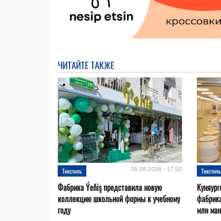
ЧИТАЙТЕ ТАКЖЕ
05.08.2026 - 17:52
Текстиль
Текстил
Фабрика Ýeňiş представила новую
Куняург
коллекцию школьной формы к учебному
фабрика
году
млн ман