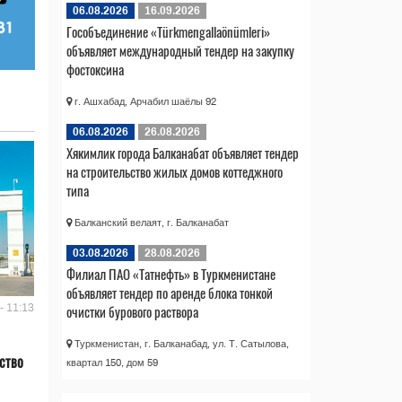
06.08.2026
16.09.2026
Гособъединение «Türkmengallaönümleri»
объявляет международный тендер на закупку
фостоксина
г. Ашхабад, Арчабил шаёлы 92
06.08.2026
26.08.2026
Хякимлик города Балканабат объявляет тендер
на строительство жилых домов коттеджного
типа
Балканский велаят, г. Балканабат
03.08.2026
28.08.2026
Филиал ПАО «Татнефть» в Туркменистане
объявляет тендер по аренде блока тонкой
очистки бурового раствора
- 11:13
Туркменистан, г. Балканабад, ул. Т. Сатылова,
ство
квартал 150, дом 59