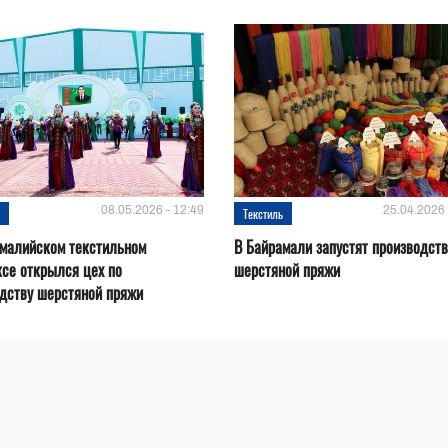
08.05.2026 - 12:49
25.04.2026 
ь
Текстиль
амалийском текстильном
В Байрамали запустят производст
се открылся цех по
шерстяной пряжи
дству шерстяной пряжи