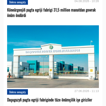
04.08.2026 - 10:28
Dokma senagaty
Köneürgenjiň pagta egriji fabrigi 31,5 million manatdan gowrak
önüm öndürdi
27.06.2026 - 11:13
Dokma senagaty
Daşoguzyň pagta egriji fabriginde täze önümçilik işe giriziler