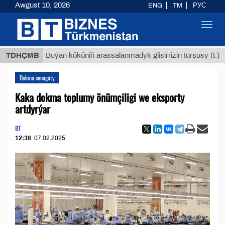
Awgust 10, 2026
ENG
TM
РУС
Toggl
navig
$12935,
TDHÇMB
Buýan köküniň arassalanmadyk glisirrizin turşusy (t.)
Dokma senagaty
Kaka dokma toplumy önümçiligi we eksporty
artdyrýar
BT
12:38
07.02.2025