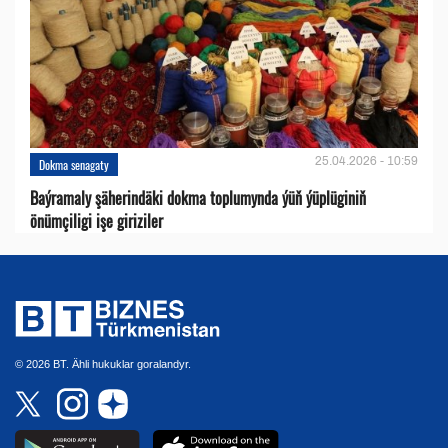
25.04.2026 - 10:59
Dokma senagaty
Baýramaly şäherindäki dokma toplumynda ýüň ýüplüginiň
önümçiligi işe giriziler
© 2026 BT. Ähli hukuklar goralandyr.