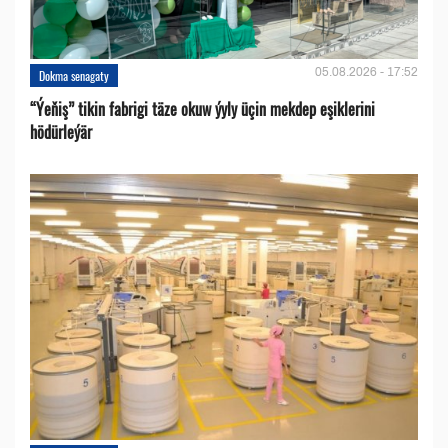
05.08.2026 - 17:52
Dokma senagaty
“Ýeňiş” tikin fabrigi täze okuw ýyly üçin mekdep eşiklerini
hödürleýär