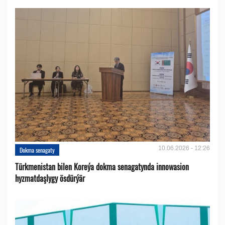
10.06.2026 - 12:26
Dokma senagaty
Türkmenistan bilen Koreýa dokma senagatynda innowasion
hyzmatdaşlygy ösdürýär