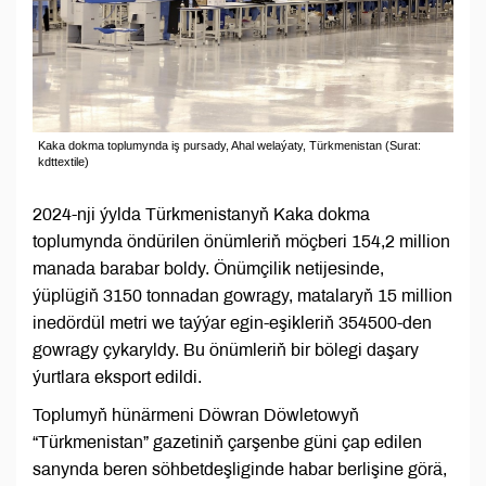
Kaka dokma toplumynda iş pursady, Ahal welaýaty, Türkmenistan (Surat:
kdttextile)
2024-nji ýylda Türkmenistanyň Kaka dokma
toplumynda öndürilen önümleriň möçberi 154,2 million
manada barabar boldy. Önümçilik netijesinde,
ýüplügiň 3150 tonnadan gowragy, matalaryň 15 million
inedördül metri we taýýar egin-eşikleriň 354500-den
gowragy çykaryldy. Bu önümleriň bir bölegi daşary
ýurtlara eksport edildi.
Toplumyň hünärmeni Döwran Döwletowyň
“Türkmenistan” gazetiniň çarşenbe güni çap edilen
sanynda beren söhbetdeşliginde habar berlişine görä,