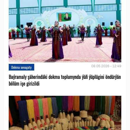
08.05.2026 - 12:49
Dokma senagaty
Baýramaly şäherindäki dokma toplumynda ýüň ýüplügini öndürýän
bölüm işe girizildi