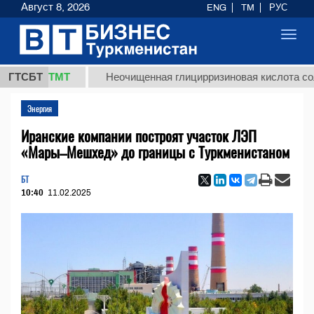
Август 8, 2026
ENG
TM
РУС
Toggl
navig
7,8 ТМТ
ГТСБТ
Неочищенная глицирризиновая кислота солодков
Энергия
Иранские компании построят участок ЛЭП
«Мары–Мешхед» до границы с Туркменистаном
БТ
10:40
11.02.2025