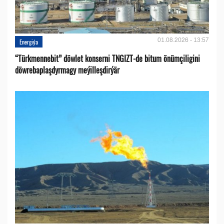
01.08.2026 - 13:57
Energiýa
“Türkmennebit” döwlet konserni TNGIZT-de bitum önümçiligini
döwrebaplaşdyrmagy meýilleşdirýär