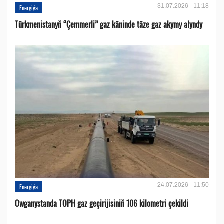
31.07.2026 - 11:18
Energiýa
Türkmenistanyň “Çemmerli” gaz käninde täze gaz akymy alyndy
24.07.2026 - 11:50
Energiýa
Owganystanda TOPH gaz geçirijisiniň 106 kilometri çekildi