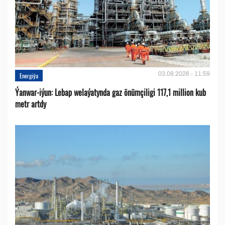
03.08.2026 - 11:59
Energiýa
Ýanwar-iýun: Lebap welaýatynda gaz önümçiligi 117,1 million kub
metr artdy