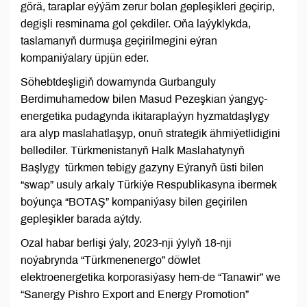
görä, taraplar eýýäm zerur bolan gepleşikleri geçirip,
degişli resminama gol çekdiler. Oňa laýyklykda,
taslamanyň durmuşa geçirilmegini eýran
kompaniýalary üpjün eder.
Söhebtdeşligiň dowamynda Gurbanguly
Berdimuhamedow bilen Masud Pezeşkian ýangyç-
energetika pudagynda ikitaraplaýyn hyzmatdaşlygy
ara alyp maslahatlaşyp, onuň strategik ähmiýetlidigini
bellediler. Türkmenistanyň Halk Maslahatynyň
Başlygy türkmen tebigy gazyny Eýranyň üsti bilen
“swap” usuly arkaly Türkiýe Respublikasyna ibermek
boýunça “BOTAŞ” kompaniýasy bilen geçirilen
gepleşikler barada aýtdy.
Ozal habar berlişi ýaly, 2023-nji ýylyň 18-nji
noýabrynda “Türkmenenergo” döwlet
elektroenergetika korporasiýasy hem-de “Tanawir” we
“Sanergy Pishro Export and Energy Promotion”