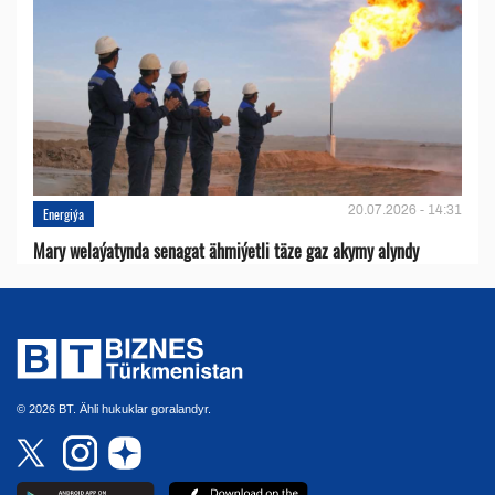
20.07.2026 - 14:31
Energiýa
Mary welaýatynda senagat ähmiýetli täze gaz akymy alyndy
© 2026 BT. Ähli hukuklar goralandyr.