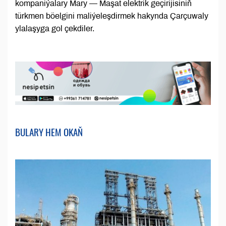
kompaniýalary Mary — Maşat elektrik geçirijisiniň
türkmen böelgini maliýeleşdirmek hakynda Çarçuwaly
ylalaşyga gol çekdiler.
BULARY HEM OKAŇ