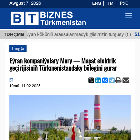
Awgust 7, 2026
ENG
TM
РУС
Toggl
navig
$12935,1
TDHÇMB
Buýan köküniň arassalanmadyk glisirrizin turşusy (t.)
Energiýa
Eýran kompaniýalary Mary — Maşat elektrik
geçirijisiniň Türkmenistandaky bölegini gurar
BT
10:40
11.02.2025