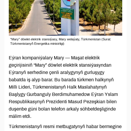
“Mary” döwlet elektrik stansiýasy, Mary welaýaty, Türkmenistan (Surat:
Türkmenistanyň Energetika ministrligi)
Eýran kompaniýalary Mary — Maşat elektrik
geçirijisiniň “Mary” döwlet elektrik stansiýasyndan
Eýranyň serhedine çenli aralygynyň gurluşygy
babatda iş alyp barar. Bu barada türkmen halkynyň
Milli Lideri, Türkmenistanyň Halk Maslahatynyň
Başlygy Gurbanguly Berdimuhamedow Eýran Yslam
Respublikasynyň Prezidenti Masud Pezeşkian bilen
duşenbe güni bolan telefon arkaly söhbetdeşliginde
mälim etdi.
Türkmenistanyň resmi metbugatynyň habar bermegine