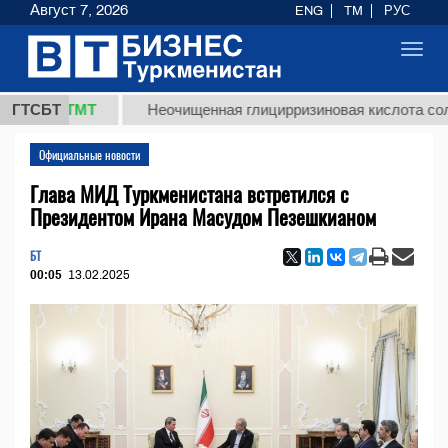
Август 7, 2026
ENG
TM
РУС
Toggl
navig
,8 ТМТ
ГТСБТ
Неочищенная глицирризиновая кислота солодково
Официальные новости
Глава МИД Туркменистана встретился с
Президентом Ирана Масудом Пезешкианом
БТ
00:05
13.02.2025