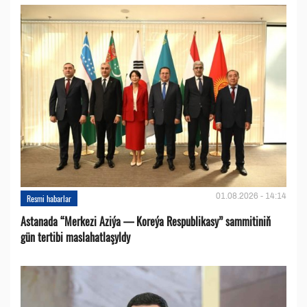
01.08.2026 - 14:14
Resmi habarlar
Astanada “Merkezi Aziýa — Koreýa Respublikasy” sammitiniň
gün tertibi maslahatlaşyldy