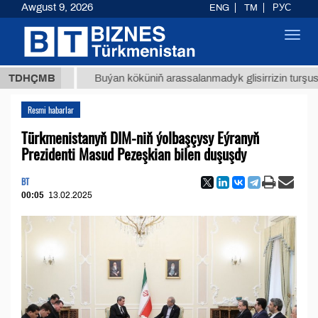
Awgust 9, 2026
ENG
TM
РУС
Toggl
navig
,8 ТМТ
TDHÇMB
Buýan köküniň arassalanmadyk glisirrizin turşusy (t.)
Resmi habarlar
Türkmenistanyň DIM-niň ýolbaşçysy Eýranyň
Prezidenti Masud Pezeşkian bilen duşuşdy
BT
00:05
13.02.2025