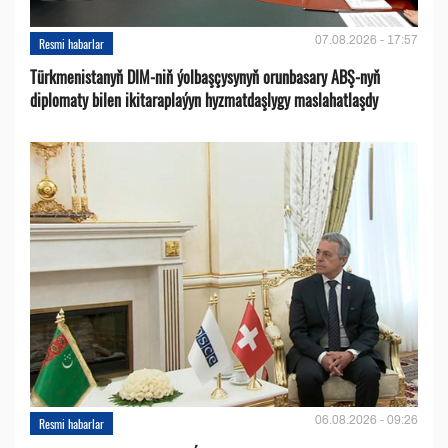
07.08.2026 - 17:57
Resmi habarlar
Türkmenistanyň DIM-niň ýolbaşçysynyň orunbasary ABŞ-nyň
diplomaty bilen ikitaraplaýyn hyzmatdaşlygy maslahatlaşdy
06.08.2026 - 09:26
Resmi habarlar