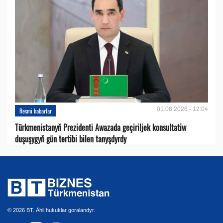
01.08.2026 - 12:04
Resmi habarlar
Türkmenistanyň Prezidenti Awazada geçiriljek konsultatiw
duşuşygyň gün tertibi bilen tanyşdyrdy
© 2026 BT. Ähli hukuklar goralandyr.