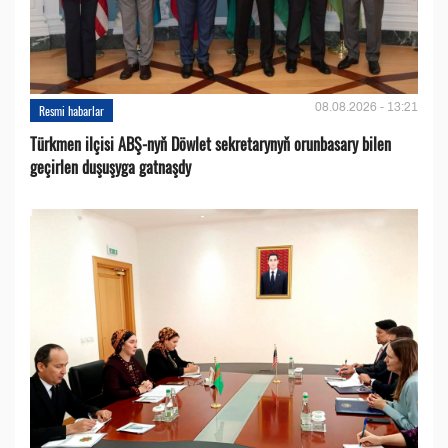
08.08.2026 - 13:21
Resmi habarlar
Türkmen ilçisi ABŞ-nyň Döwlet sekretarynyň orunbasary bilen
geçirlen duşuşyga gatnaşdy