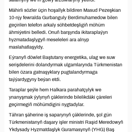
Mähirli sözler üçin hoşallyk bildiren Masud Pezeşkian
10-njy fewralda Gurbanguly Berdimuhamedow bilen
geçirilen telefon arkaly söhbetdeşligiň möhüm
ähmiýetini belledi. Onuň barşynda ikitaraplaýyn
hyzmatadaşlygyň meseleleri ara alnyp
maslahatlaşyldy.
Eýranyň döwlet Baştutany energetika, ulag we suw
serişdelerini dolandyrmak ulgamlarynda Türkmenistan
bilen özara gatnaşyklary pugtalandyrmaga
taýýardygyny beýan etdi.
Taraplar şeýle hem Halkara parahatçylyk we
ynanyşmak ýylynyň çäklerinde bilelikdäki çäreleri
geçirmegiň möhümdigini nygtadylar.
Tähran şäherine iş saparynyň çäklerinde, şol gün
Türkmenistanyň daşary işler ministri Raşid Meredowyň
Ykdysady Hyzmatdaşlyk Guramasynyň (YHG) Baş