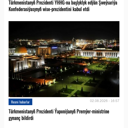
Türkmenistanyň Prezidenti ÝHHG-na başlyklyk edýän Şweýsariýa
Konfederasiýasynyň wise-prezidentini kabul etdi
02.08.2026 - 16:57
Resmi habarlar
Türkmenistanyň Prezidenti Ýaponiýanyň Premýer-ministrine
gynanç bildirdi