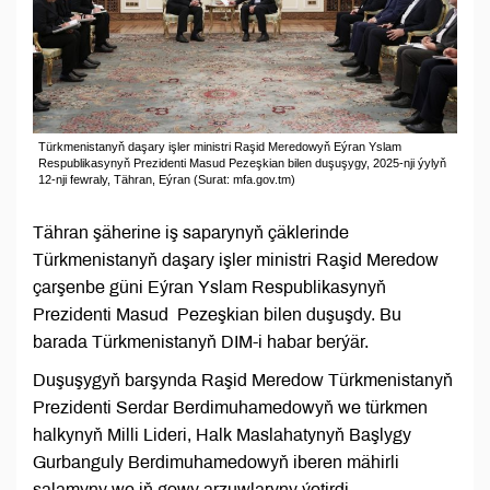
Türkmenistanyň daşary işler ministri Raşid Meredowyň Eýran Yslam
Respublikasynyň Prezidenti Masud Pezeşkian bilen duşuşygy, 2025-nji ýylyň
12-nji fewraly, Tähran, Eýran (Surat: mfa.gov.tm)
Tähran şäherine iş saparynyň çäklerinde
Türkmenistanyň daşary işler ministri Raşid Meredow
çarşenbe güni Eýran Yslam Respublikasynyň
Prezidenti Masud Pezeşkian bilen duşuşdy. Bu
barada Türkmenistanyň DIM-i habar berýär.
Duşuşygyň barşynda Raşid Meredow Türkmenistanyň
Prezidenti Serdar Berdimuhamedowyň we türkmen
halkynyň Milli Lideri, Halk Maslahatynyň Başlygy
Gurbanguly Berdimuhamedowyň iberen mähirli
salamyny we iň gowy arzuwlaryny ýetirdi.