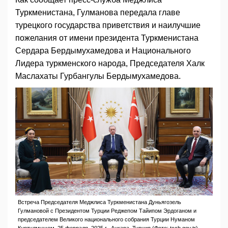
Туркменистана, Гулманова передала главе
турецкого государства приветствия и наилучшие
пожелания от имени президента Туркменистана
Сердара Бердымухамедова и Национального
Лидера туркменского народа, Председателя Халк
Маслахаты Гурбангулы Бердымухамедова.
Встреча Председателя Меджлиса Туркменистана Дуньягозель
Гулмановой с Президентом Турции Реджепом Тайипом Эрдоганом и
председателем Великого национального собрания Турции Нуманом
Куртулмушем, 25 февраля, 2025 г., Анкара, Турция (Фото: tccb.gov.tr)