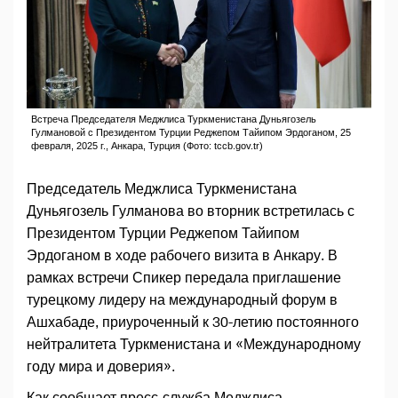
Встреча Председателя Меджлиса Туркменистана Дуньягозель
Гулмановой с Президентом Турции Реджепом Тайипом Эрдоганом, 25
февраля, 2025 г., Анкара, Турция (Фото: tccb.gov.tr)
Председатель Меджлиса Туркменистана
Дуньягозель Гулманова во вторник встретилась с
Президентом Турции Реджепом Тайипом
Эрдоганом в ходе рабочего визита в Анкару. В
рамках встречи Спикер передала приглашение
турецкому лидеру на международный форум в
Ашхабаде, приуроченный к 30-летию постоянного
нейтралитета Туркменистана и «Международному
году мира и доверия».
Как сообщает пресс-служба Меджлиса