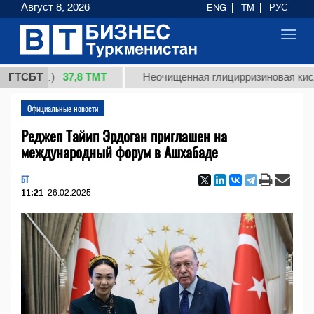
Август 8, 2026
ENG
TM
РУС
Toggl
navig
37,8 ТМТ
кг.)
ГТСБТ
Неочищенная глицирризиновая кислота со
Официальные новости
Реджеп Тайип Эрдоган приглашен на
международный форум в Ашхабаде
БТ
11:21
26.02.2025