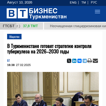
Август 10, 2026
ENG
TM
РУС
Toggl
navig
37,8 ТМТ
(кг.)
ГТСБТ
Неочищенная глицирризиновая кислота с
Общество
В Туркменистане готовят стратегию контроля
туберкулеза на 2026–2030 годы
БТ
16:38
27.02.2025