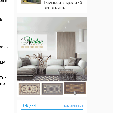
ов в
Туркменистана вырос на 9%
о
за январь-июль
а
траны
ому
ть к
что
ТЕНДЕРЫ
я
ПОКАЗАТЬ ВСЕ