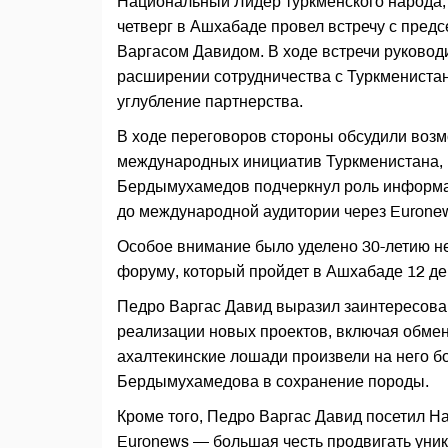
Национальный Лидер туркменского народа
четверг в Ашхабаде провел встречу с пред
Варгасом Давидом. В ходе встречи руковод
расширении сотрудничества с Туркменистан
углубление партнерства.
В ходе переговоров стороны обсудили возм
международных инициатив Туркменистана, 
Бердымухамедов подчеркнул роль информац
до международной аудитории через Eurone
Особое внимание было уделено 30-летию 
форуму, который пройдет в Ашхабаде 12 дек
Педро Варгас Давид выразил заинтересован
реализации новых проектов, включая обмен
ахалтекинские лошади произвели на него б
Бердымухамедова в сохранение породы.
Кроме того, Педро Варгас Давид посетил На
Euronews — большая честь продвигать уни