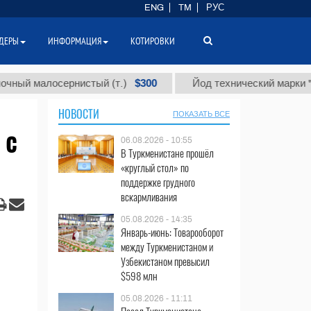
ENG
TM
РУС
ДЕРЫ
ИНФОРМАЦИЯ
КОТИРОВКИ
$300
алосернистый (т.)
Йод технический марки "А" (т.)
НОВОСТИ
ПОКАЗАТЬ ВСЕ
 с
06.08.2026 - 10:55
В Туркменистане прошёл
«круглый стол» по
поддержке грудного
вскармливания
05.08.2026 - 14:35
Январь-июнь: Товарооборот
между Туркменистаном и
Узбекистаном превысил
$598 млн
05.08.2026 - 11:11