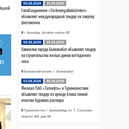
06.08.2026
16.09.2026
ейшей
Гособъединение «Türkmengallaönümleri»
объявляет международный тендер на закупку
фостоксина
г. Ашхабад, Арчабил шаёлы 92
06.08.2026
26.08.2026
Хякимлик города Балканабат объявляет тендер
на строительство жилых домов коттеджного
типа
Балканский велаят, г. Балканабат
03.08.2026
28.08.2026
Филиал ПАО «Татнефть» в Туркменистане
объявляет тендер по аренде блока тонкой
очистки бурового раствора
Туркменистан, г. Балканабад, ул. Т. Сатылова,
квартал 150, дом 59