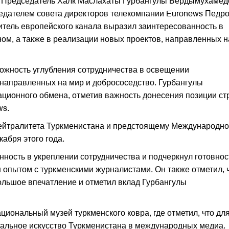
, Председатель Халк Маслахаты Гурбангулы Бердымухамед
седателем совета директоров телекомпании Euronews Педр
итель европейского канала выразил заинтересованность в
ом, а также в реализации новых проектов, направленных н
ожность углубления сотрудничества в освещении
направленных на мир и добрососедство. Гурбангулы
ионного обмена, отметив важность донесения позиции с
ws.
нейтралитета Туркменистана и предстоящему Международн
абря этого года.
ность в укреплении сотрудничества и подчеркнул готовнос
 опытом с туркменскими журналистами. Он также отметил, 
ольшое впечатление и отметил вклад Гурбангулы
циональный музей туркменского ковра, где отметил, что дл
кальное искусство Туркменистана в международных медиа.