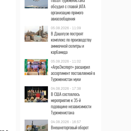
Посол Туркменистана
обсудил с главой JATA
организацию прямого
авиасообщения
05.08.2026 - 11:09
В Дашогузе построят
комплекс по производству
аммиачной селитры и
карбамида
05.08.2026 - 11:02
«АгроЭкспорт» расширил
ассортимент поставляемой в
Туркменистан муки
04.08.2026 - 17:38
В США состоялось
мероприятие к 35-й
годовщине независимости
Туркменистана
04.08.2026 - 16:57
Внешнеторговый оборот