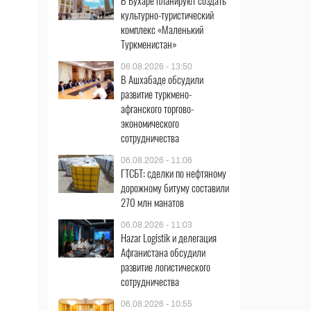
В Бухаре планируют создать
культурно-туристический
комплекс «Маленький
Туркменистан»
06.08.2026 - 13:50
В Ашхабаде обсудили
развитие туркмено-
афганского торгово-
экономического
сотрудничества
06.08.2026 - 11:06
ГТСБТ: сделки по нефтяному
дорожному битуму составили
270 млн манатов
06.08.2026 - 11:03
Hazar Logistik и делегация
Афганистана обсудили
развитие логистического
сотрудничества
06.08.2026 - 10:55