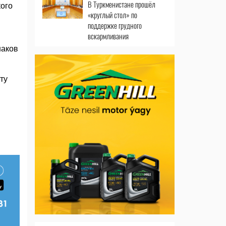
В Туркменистане прошёл
кого
«круглый стол» по
поддержке грудного
вскармливания
наков
ту