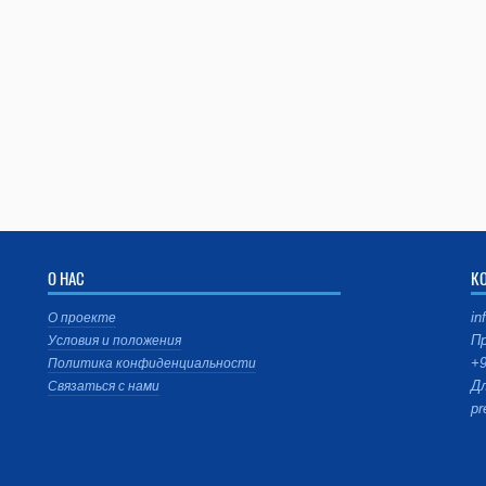
О НАС
К
in
О проекте
Пр
Условия и положения
+9
Политика конфиденциальности
Дл
Связаться с нами
pr