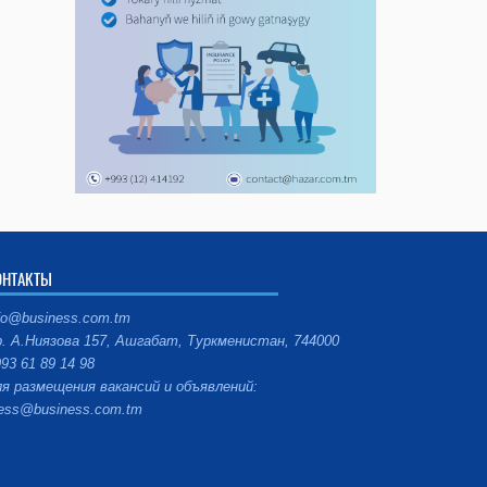
ОНТАКТЫ
fo@business.com.tm
. А.Ниязова 157, Ашгабат, Туркменистан, 744000
93 61 89 14 98
я размещения вакансий и объявлений:
ess@business.com.tm