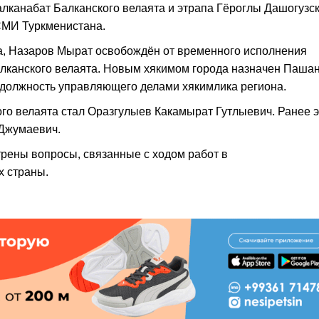
алканабат Балканского велаята и этрапа Гёроглы Дашогузс
СМИ Туркменистана.
а, Назаров Мырат освобождён от временного исполнения
алканского велаята. Новым хякимом города назначен Паша
должность управляющего делами хякимлика региона.
о велаята стал Оразгулыев Какамырат Гутлыевич. Ранее э
Джумаевич.
рены вопросы, связанные с ходом работ в
х страны.