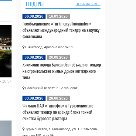
ТЕНДЕРЫ
ПОКАЗАТЬ ВСЕ
06.08.2026
16.09.2026
Гособъединение «Türkmengallaönümleri»
объявляет международный тендер на закупку
фостоксина
г. Ашхабад, Арчабил шаёлы 92
06.08.2026
26.08.2026
Хякимлик города Балканабат объявляет тендер
на строительство жилых домов коттеджного
типа
- 16:57
Балканский велаят, г. Балканабат
03.08.2026
28.08.2026
Филиал ПАО «Татнефть» в Туркменистане
объявляет тендер по аренде блока тонкой
очистки бурового раствора
Туркменистан, г. Балканабад, ул. Т. Сатылова,
квартал 150, дом 59