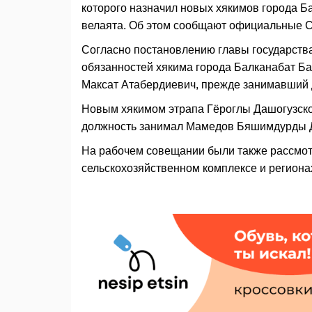
которого назначил новых хякимов города Б
велаята. Об этом сообщают официальные 
Согласно постановлению главы государств
обязанностей хякима города Балканабат Б
Максат Атабердиевич, прежде занимавший 
Новым хякимом этрапа Гёроглы Дашогузског
должность занимал Мамедов Бяшимдурды 
На рабочем совещании были также рассмот
сельскохозяйственном комплексе и региона