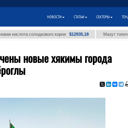
НОВОСТИ
СТАТЬИ
СЕКТОРЫ
ТЕН
$12935,18
ислота солодкового корня
Мазут топочный мал
ачены новые хякимы города
ёроглы