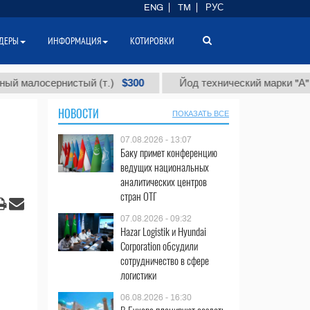
ENG
TM
РУС
ДЕРЫ
ИНФОРМАЦИЯ
КОТИРОВКИ
$300
$8
осернистый (т.)
Йод технический марки "А" (т.)
НОВОСТИ
ПОКАЗАТЬ ВСЕ
07.08.2026 - 13:07
Баку примет конференцию
ведущих национальных
аналитических центров
стран ОТГ
07.08.2026 - 09:32
Hazar Logistik и Hyundai
Corporation обсудили
сотрудничество в сфере
логистики
06.08.2026 - 16:30