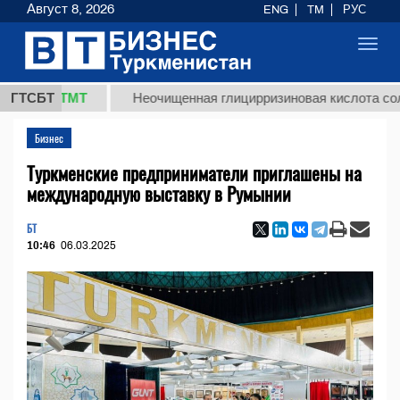
Август 8, 2026
ENG
TM
РУС
Toggl
navig
,8 ТМТ
ГТСБТ
Неочищенная глицирризиновая кислота солодково
Бизнес
Туркменские предприниматели приглашены на
международную выставку в Румынии
БТ
10:46
06.03.2025