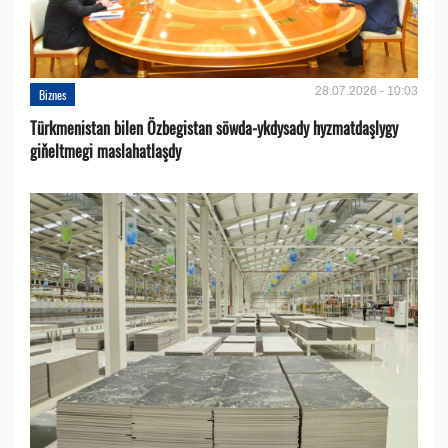
28.07.2026 - 10:03
Biznes
Türkmenistan bilen Özbegistan söwda-ykdysady hyzmatdaşlygy
giňeltmegi maslahatlaşdy