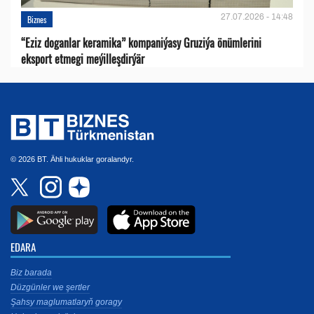
27.07.2026 - 14:48
Biznes
“Eziz doganlar keramika” kompaniýasy Gruziýa önümlerini
eksport etmegi meýilleşdirýär
© 2026 BT. Ähli hukuklar goralandyr.
EDARA
Biz barada
Düzgünler we şertler
Şahsy maglumatlaryň goragy