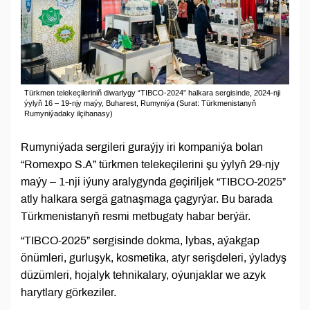
Türkmen telekeçileriniň diwarlygy “TIBCO-2024” halkara sergisinde, 2024-nji
ýylyň 16 – 19-njy maýy, Buharest, Rumyniýa (Surat: Türkmenistanyň
Rumyniýadaky ilçihanasy)
Rumyniýada sergileri guraýjy iri kompaniýa bolan
“Romexpo S.A” türkmen telekeçilerini şu ýylyň 29-njy
maýy – 1-nji iýuny aralygynda geçiriljek “TIBCO-2025”
atly halkara sergä gatnaşmaga çagyrýar. Bu barada
Türkmenistanyň resmi metbugaty habar berýär.
“TIBCO-2025” sergisinde dokma, lybas, aýakgap
önümleri, gurluşyk, kosmetika, atyr serişdeleri, ýyladyş
düzümleri, hojalyk tehnikalary, oýunjaklar we azyk
harytlary görkeziler.