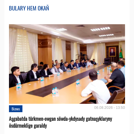
BULARY HEM OKAŇ
06.08.2026 - 13:50
Biznes
Aşgabatda türkmen-owgan söwda-ykdysady gatnaşyklaryny
ösdürmeklige garaldy