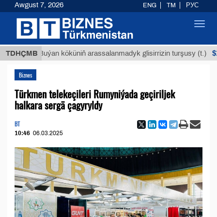
Awgust 7, 2026
ENG
TM
РУС
Toggl
navig
$12935,1
TDHÇMB
Buýan köküniň arassalanmadyk glisirrizin turşusy (t.)
Biznes
Türkmen telekeçileri Rumyniýada geçiriljek
halkara sergä çagyryldy
BT
10:46
06.03.2025