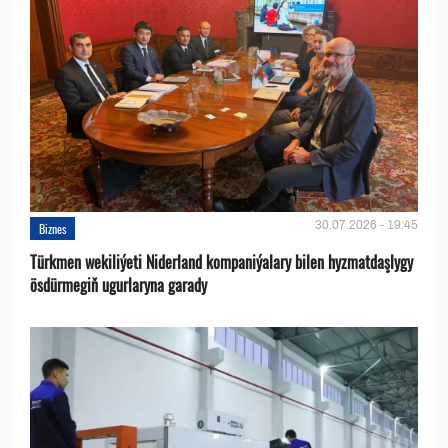
30.07.2026 - 19:45
Biznes
Türkmen wekiliýeti Niderland kompaniýalary bilen hyzmatdaşlygy
ösdürmegiň ugurlaryna garady