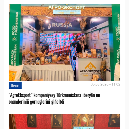
05.08.2026 - 11:02
Biznes
“AgroEksport” kompaniýasy Türkmenistana iberýän un
önümleriniň görnüşlerini giňeltdi