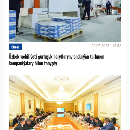
28.07.2026 - 16:53
Biznes
Özbek wekiliýeti gurluşyk harytlaryny öndürýän türkmen
kompaniýalary bilen tanyşdy