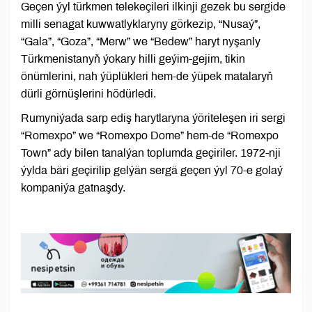
Geçen ýyl türkmen telekeçileri ilkinji gezek bu sergide
milli senagat kuwwatlyklaryny görkezip, “Nusaý”,
“Gala”, “Goza”, “Merw” we “Bedew” haryt nyşanly
Türkmenistanyň ýokary hilli geýim-gejim, tikin
önümlerini, nah ýüplükleri hem-de ýüpek matalaryň
dürli görnüşlerini hödürledi.
Rumyniýada sarp ediş harytlaryna ýöriteleşen iri sergi
“Romexpo” we “Romexpo Dome” hem-de “Romexpo
Town” ady bilen tanalýan toplumda geçiriler. 1972-nji
ýylda bäri geçirilip gelýän sergä geçen ýyl 70-e golaý
kompaniýa gatnaşdy.