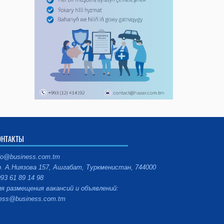
ОНТАКТЫ
fo@business.com.tm
. А.Ниязова 157, Ашгабат, Туркменистан, 744000
93 61 89 14 98
я размещения вакансий и объявлений:
ess@business.com.tm