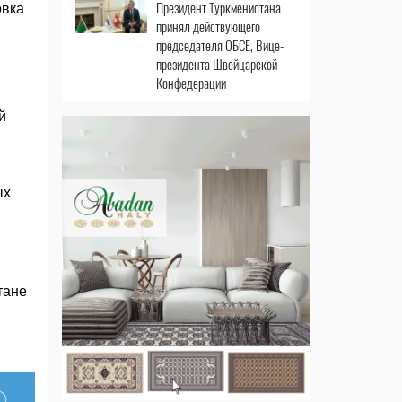
Президент Туркменистана
овка
принял действующего
председателя ОБСЕ, Вице-
президента Швейцарской
Конфедерации
й
ых
тане