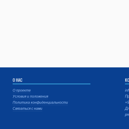
О НАС
К
in
О проекте
Пр
Условия и положения
+9
Политика конфиденциальности
Дл
Связаться с нами
pr