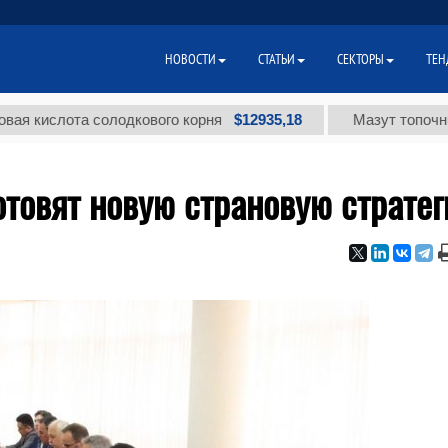
НОВОСТИ
СТАТЬИ
СЕКТОРЫ
ТЕН
$12935,18
лота солодкового корня
Мазут топочный мало
отовят новую страновую страте