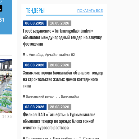
ТЕНДЕРЫ
ПОКАЗАТЬ ВСЕ
06.08.2026
16.09.2026
Гособъединение «Türkmengallaönümleri»
объявляет международный тендер на закупку
фостоксина
г. Ашхабад, Арчабил шаёлы 92
06.08.2026
26.08.2026
Хякимлик города Балканабат объявляет тендер
на строительство жилых домов коттеджного
типа
Балканский велаят, г. Балканабат
03.08.2026
28.08.2026
Филиал ПАО «Татнефть» в Туркменистане
- 14:35
объявляет тендер по аренде блока тонкой
очистки бурового раствора
Туркменистан, г. Балканабад, ул. Т. Сатылова,