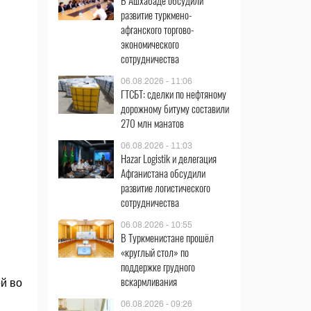
В Ашхабаде обсудили
развитие туркмено-
афганского торгово-
экономического
сотрудничества
06.08.2026 - 11:06
ГТСБТ: сделки по нефтяному
дорожному битуму составили
270 млн манатов
06.08.2026 - 11:03
Hazar Logistik и делегация
Афганистана обсудили
развитие логистического
сотрудничества
06.08.2026 - 10:55
В Туркменистане прошёл
«круглый стол» по
поддержке грудного
вскармливания
й во
06.08.2026 - 09:26