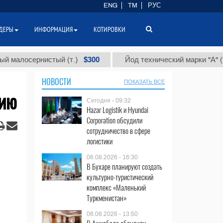
ENG
TM
РУС
ДЕРЫ
ИНФОРМАЦИЯ
КОТИРОВКИ
$300
$86
сернистый (т.)
Йод технический марки "А" (т.)
НОВОСТИ
ПОКАЗАТЬ ВСЕ
гию
Сегодня - 09:32
Hazar Logistik и Hyundai
Corporation обсудили
сотрудничество в сфере
логистики
06.08.2026 - 16:30
В Бухаре планируют создать
культурно-туристический
комплекс «Маленький
Туркменистан»
06.08.2026 - 13:50