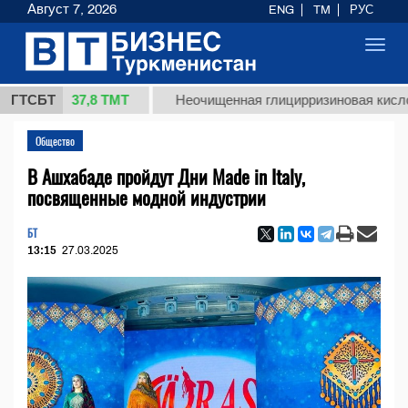
Август 7, 2026
ENG
TM
РУС
Toggl
navig
37,8 ТМТ
.)
ГТСБТ
Неочищенная глицирризиновая кислота соло
Общество
В Ашхабаде пройдут Дни Made in Italy,
посвященные модной индустрии
БТ
13:15
27.03.2025