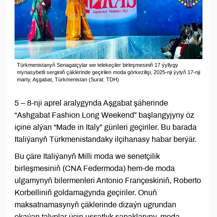
Türkmenistanyň Senagatçylar we telekeçiler birleşmesiniň 17 ýyllygy
mynasybetli serginiň çäklerinde geçirilen moda görkezilişi, 2025-nji ýylyň 17-nji
marty, Aşgabat, Türkmenistan (Surat: TDH)
5 – 8-nji aprel aralygynda Aşgabat şäherinde
“Ashgabat Fashion Long Weekend” başlangyjyny öz
içine alýan “Made in Italy” günleri geçiriler. Bu barada
Italiýanyň Türkmenistandaky ilçihanasy habar berýär.
Bu çäre Italiýanyň Milli moda we senetçilik
birleşmesiniň (CNA Federmoda) hem-de moda
ulgamynyň bilermenleri Antonio Françeskiniň, Roberto
Korbelliniň goldamagynda geçiriler. Onuň
maksatnamasynyň çäklerinde dizaýn ugrundan
okaýan talyplar üçin ussatlyk sapaklaryny, moda