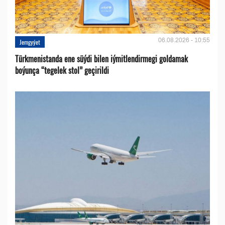
06.08.2026 - 10:55
Jemgyýet
Türkmenistanda ene süýdi bilen iýmitlendirmegi goldamak
boýunça “tegelek stol” geçirildi