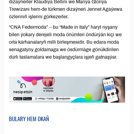
dizaýnerler Klaudiýa Bellini we Mariýa Gloriýa
Trewizani hem-de türkmen dizaýneri Jennet Agaýewa
özleriniň işlerini görkezerler.
“CNA Federmoda” – bu “Made in Italy” haryt nyşany
bilen ýokary derejeli moda önümleri öndürýän kiçi we
orta kärhanalaryň milli birleşmesidir. Bu edara moda
senagatyny goldamaga we ösdürmäge gönükdirilen
dürli taslamalara we başlangyçlara işjeň gatnaşýar.
BULARY HEM OKAŇ