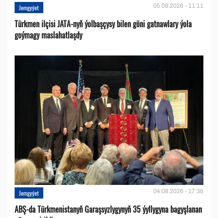
05.08.2026 - 11:11
Jemgyýet
Türkmen ilçisi JATA-nyň ýolbaşçysy bilen göni gatnawlary ýola
goýmagy maslahatlaşdy
04.08.2026 - 17:38
Jemgyýet
ABŞ-da Türkmenistanyň Garaşsyzlygynyň 35 ýyllygyna bagyşlanan