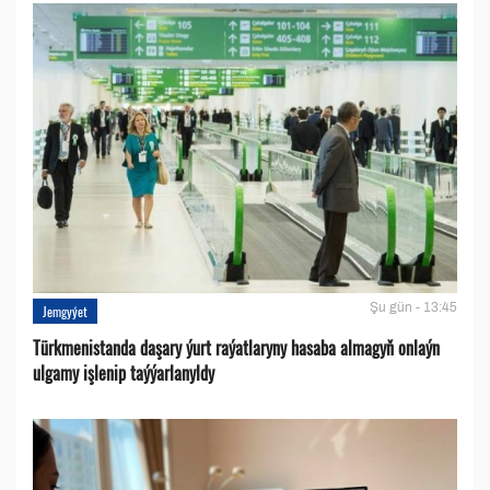
Şu gün - 13:45
Jemgyýet
Türkmenistanda daşary ýurt raýatlaryny hasaba almagyň onlaýn
ulgamy işlenip taýýarlanyldy