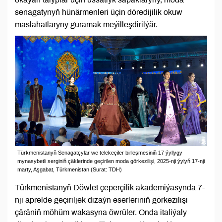
senagatynyň hünärmenleri üçin döredijilik okuw
maslahatlaryny guramak meýilleşdirilýär.
Türkmenistanyň Senagatçylar we telekeçiler birleşmesiniň 17 ýyllygy
mynasybetli serginiň çäklerinde geçirilen moda görkezilişi, 2025-nji ýylyň 17-nji
marty, Aşgabat, Türkmenistan (Surat: TDH)
Türkmenistanyň Döwlet çeperçilik akademiýasynda 7-
nji aprelde geçiriljek dizaýn eserleriniň görkezilişi
çäräniň möhüm wakasyna öwrüler. Onda italiýaly