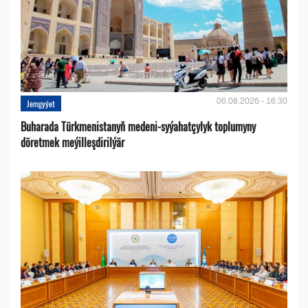
06.08.2026 - 16:30
Jemgyýet
Buharada Türkmenistanyň medeni-syýahatçylyk toplumyny
döretmek meýilleşdirilýär