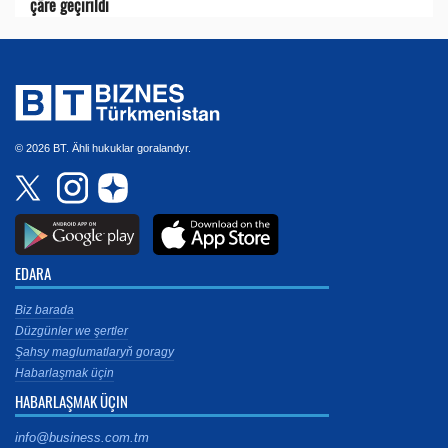
çäre geçirildi
© 2026 BT. Ähli hukuklar goralandyr.
EDARA
Biz barada
Düzgünler we şertler
Şahsy maglumatlaryň goragy
Habarlaşmak üçin
HABARLAŞMAK ÜÇIN
info@business.com.tm