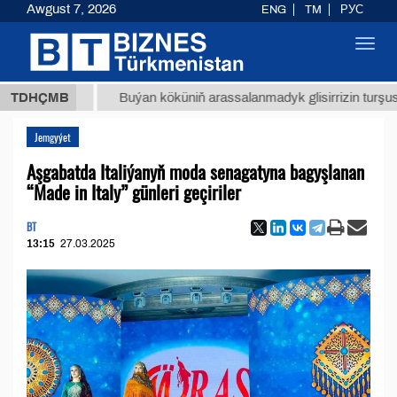
Awgust 7, 2026
ENG
TM
РУС
Toggl
navig
 ТМТ
$
TDHÇMB
Buýan köküniň arassalanmadyk glisirrizin turşusy (t.)
Jemgyýet
Aşgabatda Italiýanyň moda senagatyna bagyşlanan
“Made in Italy” günleri geçiriler
BT
13:15
27.03.2025