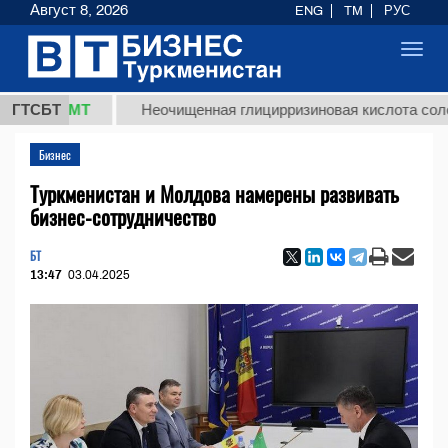
Август 8, 2026
ENG
TM
РУС
Toggl
navig
8 ТМТ
ГТСБТ
Неочищенная глицирризиновая кислота солодковог
Бизнес
Туркменистан и Молдова намерены развивать
бизнес-сотрудничество
БТ
13:47
03.04.2025