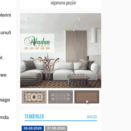
ulgamyna geçýär
lerini
 Şunuň
r.
 we
rmäge
TENDERLER
ÄHLISI
ynda
06.08.2026
27.08.2026