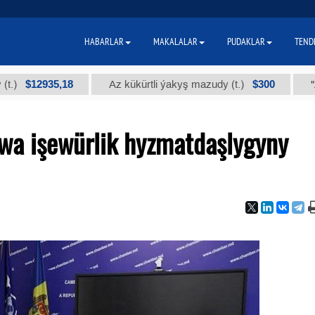
HABARLAR
MAKALALAR
PUDAKLAR
TEND
2935,18
$300
Az kükürtli ýakyş mazudy (t.)
"А" kysy
wa işewürlik hyzmatdaşlygyny