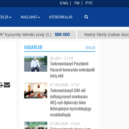
ENG
TM
РУС
ERLER
MAGLUMAT
KOTIROWKALAR
$86 000
mly tehniki ýody (t.)
Natriý hlorly (nahar duzy) (t.)
HABARLAR
ÄHLISI
Şu gün - 11:23
Türkmenistanyň Prezidenti
Hazaryň kenarynda welosipedli
ýöriş etdi
07.08.2026 - 17:57
Türkmenistanyň DIM-niň
ýolbaşçysynyň orunbasary
ABŞ-nyň diplomaty bilen
ikitaraplaýyn hyzmatdaşlygy
maslahatlaşdy
07.08.2026 - 13:45