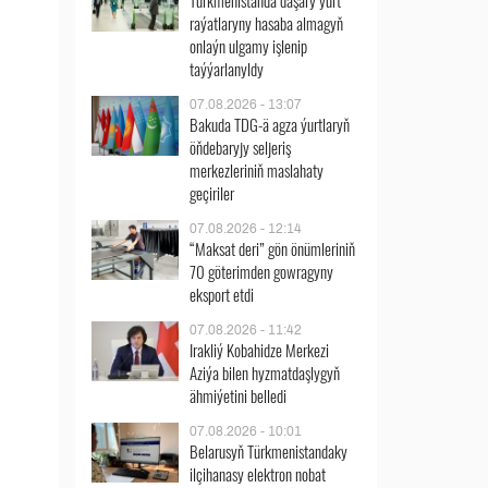
Türkmenistanda daşary ýurt
raýatlaryny hasaba almagyň
onlaýn ulgamy işlenip
taýýarlanyldy
07.08.2026 - 13:07
Bakuda TDG-ä agza ýurtlaryň
öňdebaryjy seljeriş
merkezleriniň maslahaty
geçiriler
07.08.2026 - 12:14
“Maksat deri” gön önümleriniň
70 göterimden gowragyny
eksport etdi
07.08.2026 - 11:42
Irakliý Kobahidze Merkezi
Aziýa bilen hyzmatdaşlygyň
ähmiýetini belledi
07.08.2026 - 10:01
Belarusyň Türkmenistandaky
ilçihanasy elektron nobat