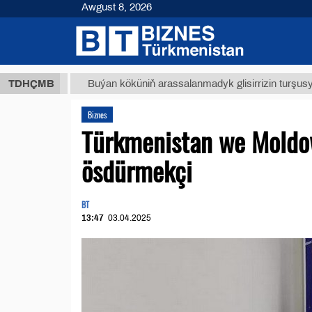
Awgust 8, 2026
 ТМТ
$1
TDHÇMB
Buýan köküniň arassalanmadyk glisirrizin turşusy (t.)
Biznes
Türkmenistan we Moldo
ösdürmekçi
BT
13:47
03.04.2025