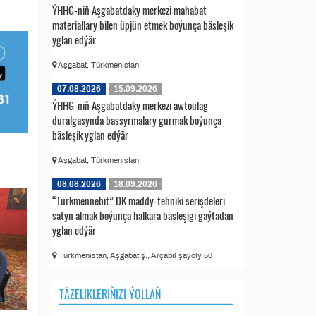
ÝHHG-niň Aşgabatdaky merkezi mahabat
materiallary bilen üpjün etmek boýunça bäsleşik
yglan edýär
Aşgabat, Türkmenistan
07.08.2026
15.09.2026
ÝHHG-niň Aşgabatdaky merkezi awtoulag
duralgasynda bassyrmalary gurmak boýunça
bäsleşik yglan edýär
Aşgabat, Türkmenistan
08.08.2026
18.09.2026
“Türkmennebit” DK maddy-tehniki serişdeleri
satyn almak boýunça halkara bäsleşigi gaýtadan
yglan edýär
Türkmenistan, Aşgabat ş., Arçabil şaýoly 56
TÄZELIKLERIŇIZI ÝOLLAŇ