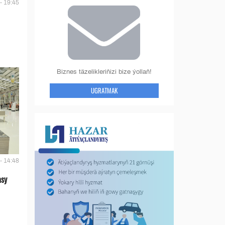
- 19:45
Biznes täzelikleriňizi bize ýollaň!
UGRATMAK
- 14:48
asy