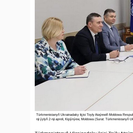
Türkmenistanyň Ukrainadaky ilçisi Toyly Ataýewiň Moldowa Respu
nji ýylyň 2-nji apreli, Kişiýnýew, Moldowa (Surat: Türkmenistanyň U