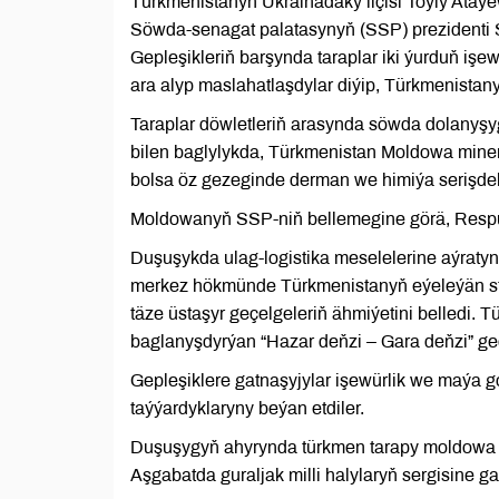
Türkmenistanyň Ukrainadaky ilçisi Toýly Ata
Söwda-senagat palatasynyň (SSP) prezidenti 
Gepleşikleriň barşynda taraplar iki ýurduň iş
ara alyp maslahatlaşdylar diýip, Türkmenistan
Taraplar döwletleriň arasynda söwda dolanyşyg
bilen baglylykda, Türkmenistan Moldowa miner
bolsa öz gezeginde derman we himiýa serişdele
Moldowanyň SSP-niň bellemegine görä, Respub
Duşuşykda ulag-logistika meselelerine aýratyn ü
merkez hökmünde Türkmenistanyň eýeleýän str
täze üstaşyr geçelgeleriň ähmiýetini belledi.
baglanyşdyrýan “Hazar deňzi – Gara deňzi” geçe
Gepleşiklere gatnaşyjylar işewürlik we maýa
taýýardyklaryny beýan etdiler.
Duşuşygyň ahyrynda türkmen tarapy moldowa t
Aşgabatda guraljak milli halylaryň sergisine 