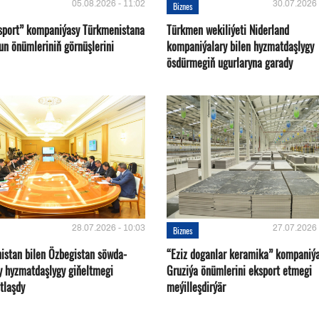
05.08.2026 - 11:02
30.07.2026 
Biznes
sport” kompaniýasy Türkmenistana
Türkmen wekiliýeti Niderland
un önümleriniň görnüşlerini
kompaniýalary bilen hyzmatdaşlygy
ösdürmegiň ugurlaryna garady
28.07.2026 - 10:03
27.07.2026 
Biznes
istan bilen Özbegistan söwda-
“Eziz doganlar keramika” kompaniý
y hyzmatdaşlygy giňeltmegi
Gruziýa önümlerini eksport etmegi
tlaşdy
meýilleşdirýär