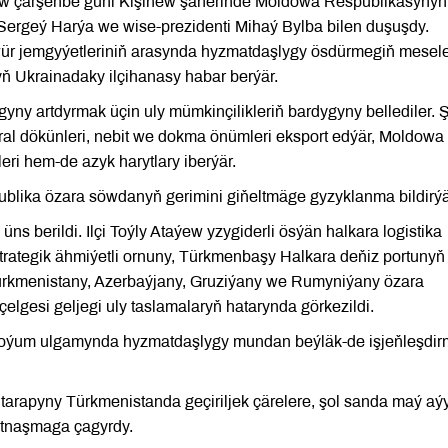
ýew çarşenbe güni Kişinew şäherinde Moldowa Respublikasynyň
Sergeý Harýa we wise-prezidenti Mihaý Bylba bilen duşuşdy.
ewür jemgyýetleriniň arasynda hyzmatdaşlygy ösdürmegiň mesele
yň Ukrainadaky ilçihanasy habar berýär.
yny artdyrmak üçin uly mümkinçilikleriň bardygyny bellediler.
al dökünleri, nebit we dokma önümleri eksport edýär, Moldowa
ri hem-de azyk harytlary iberýär.
lika özara söwdanyň gerimini giňeltmäge gyzyklanma bildirýä
ns berildi. Ilçi Toýly Ataýew yzygiderli ösýän halkara logistika
ategik ähmiýetli ornuny, Türkmenbaşy Halkara deňiz portunyň
 Türkmenistany, Azerbaýjany, Gruziýany we Rumyniýany özara
lgesi geljegi uly taslamalaryň hatarynda görkezildi.
 goýum ulgamynda hyzmatdaşlygy mundan beýläk-de işjeňleşdi
arapyny Türkmenistanda geçiriljek çärelere, şol sanda maý aý
gatnaşmaga çagyrdy.