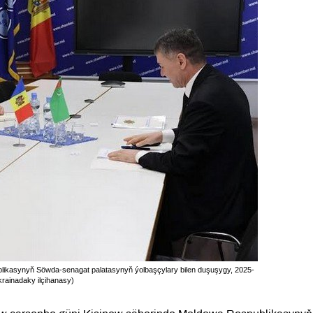
blikasynyň Söwda-senagat palatasynyň ýolbaşçylary bilen duşuşygy, 2025-
krainadaky ilçihanasy)