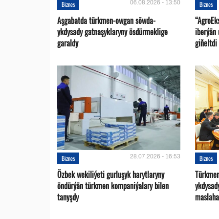
06.08.2026 - 13:50
Biznes
Biznes
Aşgabatda türkmen-owgan söwda-
“AgroEk
ykdysady gatnaşyklaryny ösdürmeklige
iberýän 
garaldy
giňeltdi
28.07.2026 - 16:53
Biznes
Biznes
Özbek wekiliýeti gurluşyk harytlaryny
Türkmen
öndürýän türkmen kompaniýalary bilen
ykdysad
tanyşdy
maslaha