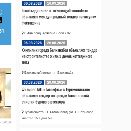
06.08.2026
16.09.2026
Гособъединение «Türkmengallaönümleri»
объявляет международный тендер на закупку
фостоксина
г. Ашхабад, Арчабил шаёлы 92
06.08.2026
26.08.2026
Хякимлик города Балканабат объявляет тендер
на строительство жилых домов коттеджного
типа
Балканский велаят, г. Балканабат
03.08.2026
28.08.2026
Филиал ПАО «Татнефть» в Туркменистане
объявляет тендер по аренде блока тонкой
очистки бурового раствора
Туркменистан, г. Балканабад, ул. Т. Сатылова,
квартал 150, дом 59
- 14:14