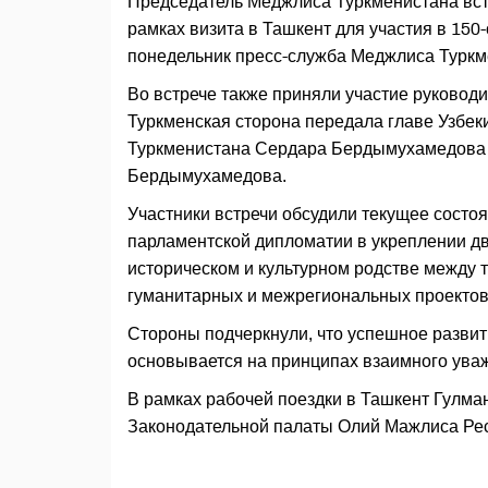
Председатель Меджлиса Туркменистана вст
рамках визита в Ташкент для участия в 15
понедельник пресс-служба Меджлиса Туркм
Во встрече также приняли участие руковод
Туркменская сторона передала главе Узбек
Туркменистана Сердара Бердымухамедова 
Бердымухамедова.
Участники встречи обсудили текущее состо
парламентской дипломатии в укреплении д
историческом и культурном родстве между т
гуманитарных и межрегиональных проектов
Стороны подчеркнули, что успешное разви
основывается на принципах взаимного уваж
В рамках рабочей поездки в Ташкент Гулма
Законодательной палаты Олий Мажлиса Ре