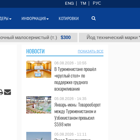
ENG
TM
РУС
ДЕРЫ
ИНФОРМАЦИЯ
КОТИРОВКИ
$300
алосернистый (т.)
Йод технический марки "А" (т.)
НОВОСТИ
ПОКАЗАТЬ ВСЕ
06.08.2026 - 10:55
В Туркменистане прошёл
«круглый стол» по
поддержке грудного
вскармливания
05.08.2026 - 14:35
Январь-июнь: Товарооборот
между Туркменистаном и
Узбекистаном превысил
$598 млн
05.08.2026 - 11:11