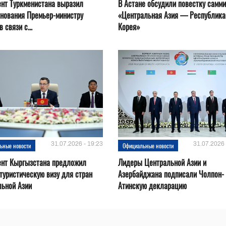
нт Туркменистана выразил
В Астане обсудили повестку самми
нования Премьер-министру
«Центральная Азия — Республика
 связи с...
Корея»
31.07.2026 - 19:23
31.07.2026 
ьные новости
Официальные новости
ент Кыргызстана предложил
Лидеры Центральной Азии и
туристическую визу для стран
Азербайджана подписали Чолпон-
льной Азии
Атинскую декларацию