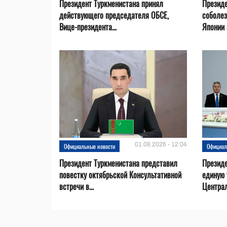
Президент Туркменистана принял
Президе
действующего председателя ОБСЕ,
соболез
Вице-президента...
Японии в
01.08.2026 - 12:04
Официальные новости
Официал
Президент Туркменистана представил
Презид
повестку октябрьской Консультативной
единую 
встречи в...
Центра