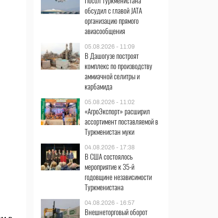
Посол Туркменистана
обсудил с главой JATA
организацию прямого
авиасообщения
05.08.2026 - 11:09
В Дашогузе построят
комплекс по производству
аммиачной селитры и
карбамида
05.08.2026 - 11:02
«АгроЭкспорт» расширил
ассортимент поставляемой в
Туркменистан муки
04.08.2026 - 17:38
В США состоялось
мероприятие к 35-й
годовщине независимости
Туркменистана
04.08.2026 - 16:57
Внешнеторговый оборот