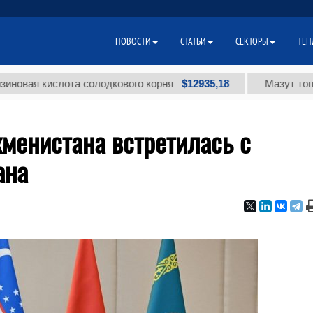
НОВОСТИ
СТАТЬИ
СЕКТОРЫ
ТЕН
$12935,18
 кислота солодкового корня
Мазут топочный м
менистана встретилась с
ана