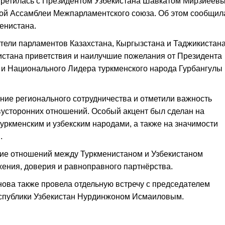
ретилась с Президентом Узбекистана Шавкатом Мирзиёев
0-ой Ассамблеи Межпарламентского союза. Об этом сообщил
енистана.
ители парламентов Казахстана, Кыргызстана и Таджикистана
истана приветствия и наилучшие пожелания от Президента
и Национального Лидера туркменского народа Гурбангулы
яние регионального сотрудничества и отметили важность
вусторонних отношений. Особый акцент был сделан на
уркменским и узбекским народами, а также на значимости
.
тие отношений между Туркменистаном и Узбекистаном
ения, доверия и равноправного партнёрства.
нова также провела отдельную встречу с председателем
спублики Узбекистан Нурдинжоном Исмаиловым.