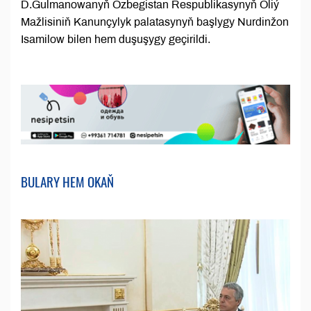
D.Gulmanowanyň Özbegistan Respublikasynyň Oliý
Mažlisiniň Kanunçylyk palatasynyň başlygy Nurdinžon
Isamilow bilen hem duşuşygy geçirildi.
BULARY HEM OKAŇ