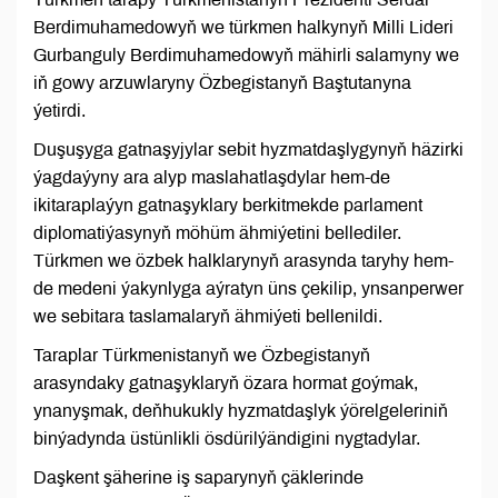
Berdimuhamedowyň we türkmen halkynyň Milli Lideri
Gurbanguly Berdimuhamedowyň mähirli salamyny we
iň gowy arzuwlaryny Özbegistanyň Baştutanyna
ýetirdi.
Duşuşyga gatnaşyjylar sebit hyzmatdaşlygynyň häzirki
ýagdaýyny ara alyp maslahatlaşdylar hem-de
ikitaraplaýyn gatnaşyklary berkitmekde parlament
diplomatiýasynyň möhüm ähmiýetini bellediler.
Türkmen we özbek halklarynyň arasynda taryhy hem-
de medeni ýakynlyga aýratyn üns çekilip, ynsanperwer
we sebitara taslamalaryň ähmiýeti bellenildi.
Taraplar Türkmenistanyň we Özbegistanyň
arasyndaky gatnaşyklaryň özara hormat goýmak,
ynanyşmak, deňhukukly hyzmatdaşlyk ýörelgeleriniň
binýadynda üstünlikli ösdürilýändigini nygtadylar.
Daşkent şäherine iş saparynyň çäklerinde