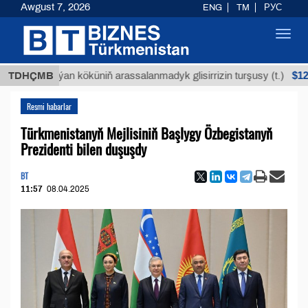
Awgust 7, 2026
ENG
TM
РУС
Toggl
navig
$12935,1
TDHÇMB
Buýan köküniň arassalanmadyk glisirrizin turşusy (t.)
Resmi habarlar
Türkmenistanyň Mejlisiniň Başlygy Özbegistanyň
Prezidenti bilen duşuşdy
BT
11:57
08.04.2025