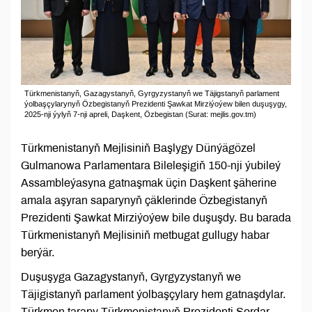
Türkmenistanyň, Gazagystanyň, Gyrgyzystanyň we Täjigstanyň parlament
ýolbaşçylarynyň Özbegistanyň Prezidenti Şawkat Mirziýoýew bilen duşuşygy,
2025-nji ýylyň 7-nji apreli, Daşkent, Özbegistan (Surat: mejlis.gov.tm)
Türkmenistanyň Mejlisiniň Başlygy Dünýägözel
Gulmanowa Parlamentara Bileleşigiň 150-nji ýubileý
Assambleýasyna gatnaşmak üçin Daşkent şäherine
amala aşyran saparynyň çäklerinde Özbegistanyň
Prezidenti Şawkat Mirziýoýew bile duşuşdy. Bu barada
Türkmenistanyň Mejlisiniň metbugat gullugy habar
berýär.
Duşuşyga Gazagystanyň, Gyrgyzystanyň we
Täjigistanyň parlament ýolbaşçylary hem gatnaşdylar.
Türkmen tarapy Türkmenistanyň Prezidenti Serdar