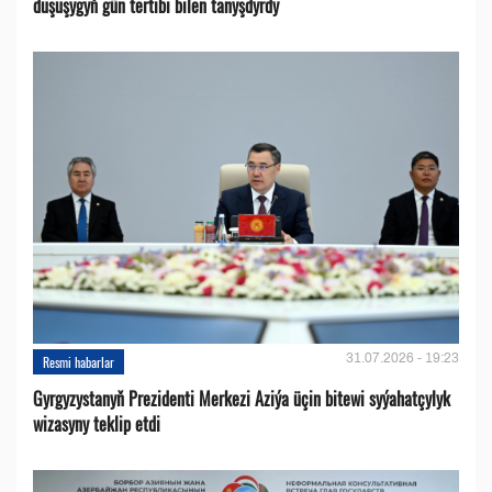
duşuşygyň gün tertibi bilen tanyşdyrdy
31.07.2026 - 19:23
Resmi habarlar
Gyrgyzystanyň Prezidenti Merkezi Aziýa üçin bitewi syýahatçylyk
wizasyny teklip etdi