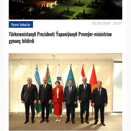
02.08.2026 - 16:57
Resmi habarlar
Türkmenistanyň Prezidenti Ýaponiýanyň Premýer-ministrine
gynanç bildirdi