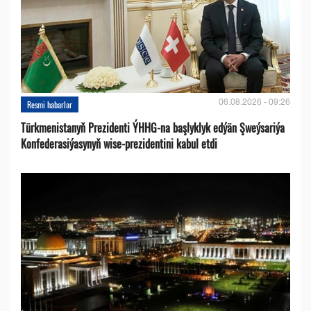
06.08.2026 - 09:26
Resmi habarlar
Türkmenistanyň Prezidenti ÝHHG-na başlyklyk edýän Şweýsariýa
Konfederasiýasynyň wise-prezidentini kabul etdi