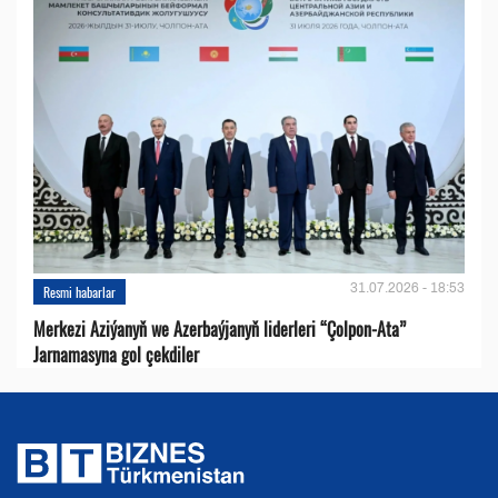
31.07.2026 - 18:53
Resmi habarlar
Merkezi Aziýanyň we Azerbaýjanyň liderleri “Çolpon-Ata”
Jarnamasyna gol çekdiler