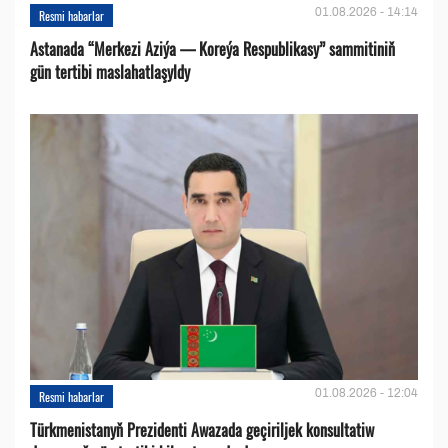
01.08.2026 - 14:14
Resmi habarlar
Astanada “Merkezi Aziýa — Koreýa Respublikasy” sammitiniň
gün tertibi maslahatlaşyldy
01.08.2026 - 12:04
Resmi habarlar
Türkmenistanyň Prezidenti Awazada geçiriljek konsultatiw