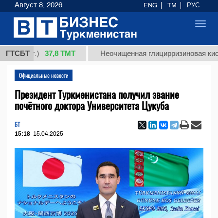
Август 8, 2026
ENG
TM
РУС
Toggl
navig
37,8 ТМТ
(кг.)
ГТСБТ
Неочищенная глицирризиновая кислота с
Официальные новости
Президент Туркменистана получил звание
почётного доктора Университета Цукуба
БТ
15:18
15.04.2025