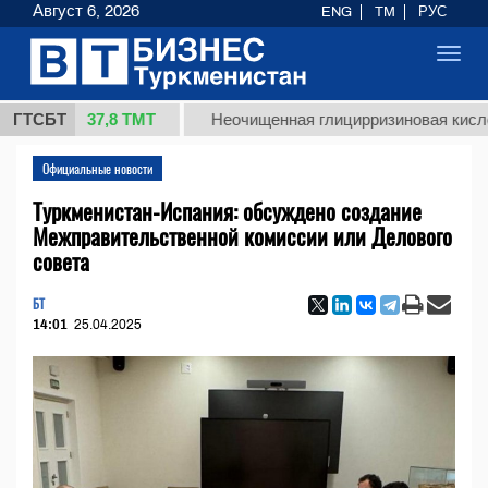
Август 6, 2026
ENG
TM
РУС
Toggl
navig
37,8 ТМТ
.)
ГТСБТ
Неочищенная глицирризиновая кислота сол
Официальные новости
Туркменистан-Испания: обсуждено создание
Межправительственной комиссии или Делового
совета
БТ
14:01
25.04.2025