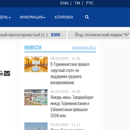
ENG
TM
РУС
ДЕРЫ
ИНФОРМАЦИЯ
КОТИРОВКИ
$300
$8
осернистый (т.)
Йод технический марки "А" (т.)
НОВОСТИ
ПОКАЗАТЬ ВСЕ
06.08.2026 - 10:55
В Туркменистане прошёл
«круглый стол» по
поддержке грудного
вскармливания
05.08.2026 - 14:35
Январь-июнь: Товарооборот
между Туркменистаном и
Узбекистаном превысил
$598 млн
05.08.2026 - 11:11