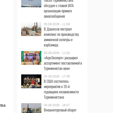
Посол Туркменистана
обсудил с главой JATA
организацию прямого
авиасообщения
05.08.2026 - 11:09
В Дашогузе построят
комплекс по производству
аммиачной селитры и
карбамида
05.08.2026 - 11:02
«АгроЭкспорт» расширил
ассортимент поставляемой в
Туркменистан муки
04.08.2026 - 17:38
В США состоялось
мероприятие к 35-й
годовщине независимости
Туркменистана
тва
04.08.2026 - 16:57
Внешнеторговый оборот