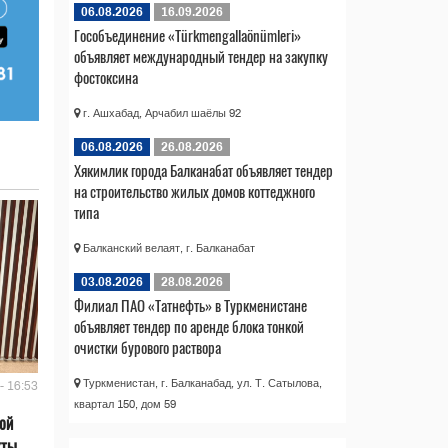
06.08.2026
16.09.2026
Гособъединение «Türkmengallaönümleri»
объявляет международный тендер на закупку
фостоксина
г. Ашхабад, Арчабил шаёлы 92
06.08.2026
26.08.2026
Хякимлик города Балканабат объявляет тендер
на строительство жилых домов коттеджного
типа
Балканский велаят, г. Балканабат
03.08.2026
28.08.2026
Филиал ПАО «Татнефть» в Туркменистане
объявляет тендер по аренде блока тонкой
очистки бурового раствора
Туркменистан, г. Балканабад, ул. Т. Сатылова,
- 16:53
квартал 150, дом 59
ой
кты