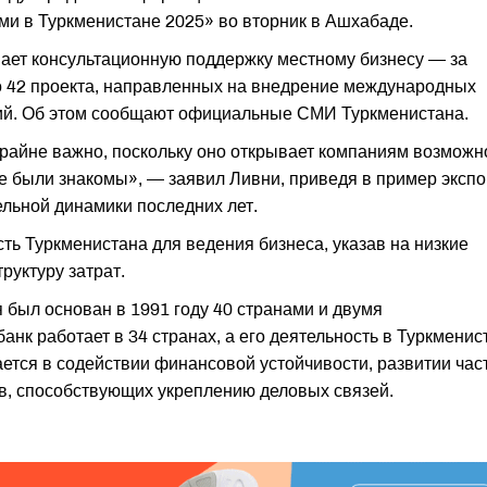
и в Туркменистане 2025» во вторник в Ашхабаде.
вает консультационную поддержку местному бизнесу — за
 42 проекта, направленных на внедрение международных
ний. Об этом сообщают официальные СМИ Туркменистана.
айне важно, поскольку оно открывает компаниям возможн
не были знакомы», — заявил Ливни, приведя в пример экспо
ельной динамики последних лет.
ть Туркменистана для ведения бизнеса, указав на низкие
руктуру затрат.
 был основан в 1991 году 40 странами и двумя
нк работает в 34 странах, а его деятельность в Туркменис
ается в содействии финансовой устойчивости, развитии час
в, способствующих укреплению деловых связей.