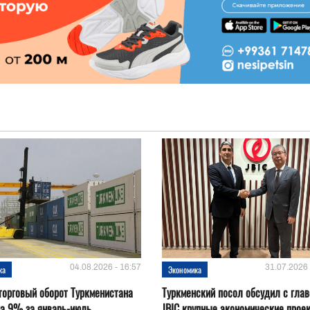
04.08.2026 - 16:57
31.07.2026 
ка
Экономика
орговый оборот Туркменистана
Туркменский посол обсудил с глав
на 9% за январь-июль
JBIC крупные экономические прое