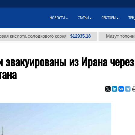
НОВОСТИ
СТАТЬИ
СЕКТОРЫ
ТЕН
$12935,18
лота солодкового корня
Мазут топочный мало
 эвакуированы из Ирана через
тана