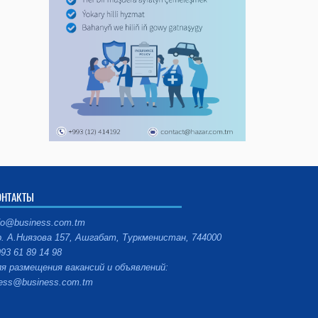
ОНТАКТЫ
fo@business.com.tm
. А.Ниязова 157, Ашгабат, Туркменистан, 744000
93 61 89 14 98
я размещения вакансий и объявлений:
ess@business.com.tm