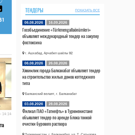
ТЕНДЕРЫ
ПОКАЗАТЬ ВСЕ
06.08.2026
16.09.2026
Гособъединение «Türkmengallaönümleri»
объявляет международный тендер на закупку
фостоксина
г. Ашхабад, Арчабил шаёлы 92
06.08.2026
26.08.2026
Хякимлик города Балканабат объявляет тендер
на строительство жилых домов коттеджного
типа
Балканский велаят, г. Балканабат
03.08.2026
28.08.2026
Филиал ПАО «Татнефть» в Туркменистане
- 14:14
объявляет тендер по аренде блока тонкой
очистки бурового раствора
та
Туркменистан, г. Балканабад, ул. Т. Сатылова,