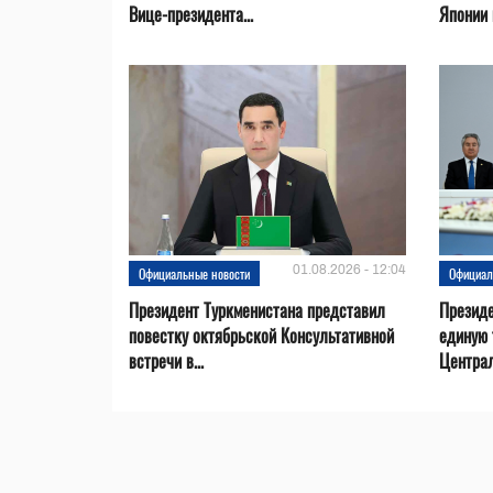
Вице-президента...
Японии в
01.08.2026 - 12:04
Официальные новости
Официал
Президент Туркменистана представил
Презид
повестку октябрьской Консультативной
единую 
встречи в...
Центра