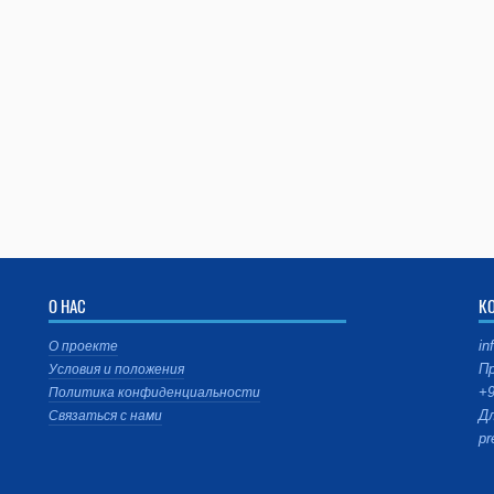
О НАС
К
in
О проекте
Пр
Условия и положения
+9
Политика конфиденциальности
Дл
Связаться с нами
pr