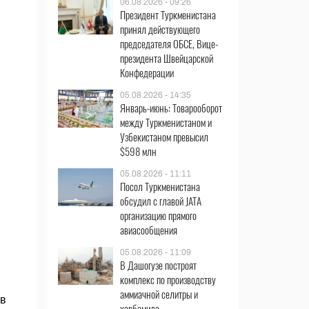
06.08.2026 - 09:26
Президент Туркменистана
принял действующего
председателя ОБСЕ, Вице-
президента Швейцарской
Конфедерации
05.08.2026 - 14:35
Январь-июнь: Товарооборот
между Туркменистаном и
Узбекистаном превысил
$598 млн
05.08.2026 - 11:11
Посол Туркменистана
обсудил с главой JATA
организацию прямого
авиасообщения
05.08.2026 - 11:09
В Дашогузе построят
комплекс по производству
аммиачной селитры и
 в
карбамида