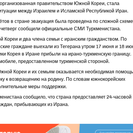
 организованная правительством Южной Кореи, стала
туации между Израилем и Исламской Республикой Иран.
ётов в стране эвакуация была проведена по сложной схеме
в четверг сообщили официальные СМИ Туркменистана.
 Кореи и два члена семьи с иранским гражданством. По
ские граждане выехали из Тегерана утром 17 июня и 18 ию
ики Корея в Иране прибыли на ирано-туркменскую границу.
мобиле, предоставленном туркменской стороной.
жной Кореи и их семьям оказывается необходимая помощь
ку к возвращению на родину. По словам южнокорейских
олнительные меры поддержки.
енистана сообщило, что страна предоставляет 24-часовой
аждан, прибывающих из Ирана.