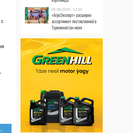
05.08.2026 - 11:02
«АгроЭкспорт» расширил
ассортимент поставляемой в
 с
Туркменистан муки
ня
,