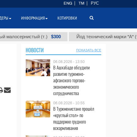
ENG
TM
РУС
ДЕРЫ
ИНФОРМАЦИЯ
КОТИРОВКИ
$300
$86 
сернистый (т.)
Йод технический марки "А" (т.)
НОВОСТИ
ПОКАЗАТЬ ВСЕ
06.08.2026 - 13:50
В Ашхабаде обсудили
развитие туркмено-
афганского торгово-
экономического
сотрудничества
06.08.2026 - 10:55
В Туркменистане прошёл
«круглый стол» по
поддержке грудного
вскармливания