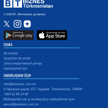
© 2026 BT. Ähli hukuklar goralandyr.
EDARA
Biz barada
Düzgünler we şertler
Şahsy maglumatlaryň goragy
Habarlaşmak üçin
HABARLAŞMAK ÜÇIN
info@business.com.tm
A.Nyýazow şaýoly 157, Aşgabat, Türkmenistan, 744000
+993 61 89 14 98
Bildirişleriňizi we iş orunlaryňyzy ýerleşdirmek üçin:
press@business.com.tm