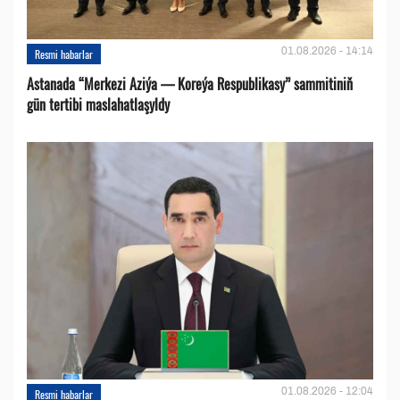
01.08.2026 - 14:14
Resmi habarlar
Astanada “Merkezi Aziýa — Koreýa Respublikasy” sammitiniň
gün tertibi maslahatlaşyldy
01.08.2026 - 12:04
Resmi habarlar