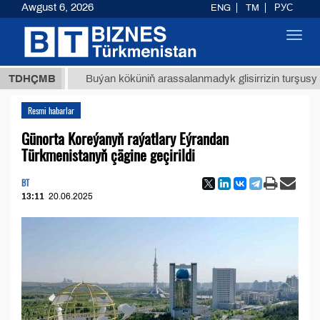
Awgust 6, 2026
ENG
TM
РУС
Toggl
navig
ТМТ
$1
TDHÇMB
Buýan köküniň arassalanmadyk glisirrizin turşusy (t.)
Resmi habarlar
Günorta Koreýanyň raýatlary Eýrandan
Türkmenistanyň çägine geçirildi
BT
13:11
20.06.2025