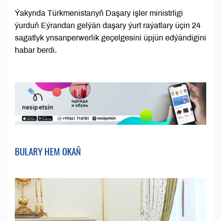
Ýakynda Türkmenistanyň Daşary işler ministrligi
ýurduň Eýrandan gelýän daşary ýurt raýatlary üçin 24
sagatlyk ynsanperwerlik geçelgesini üpjün edýändigini
habar berdi.
BULARY HEM OKAŇ