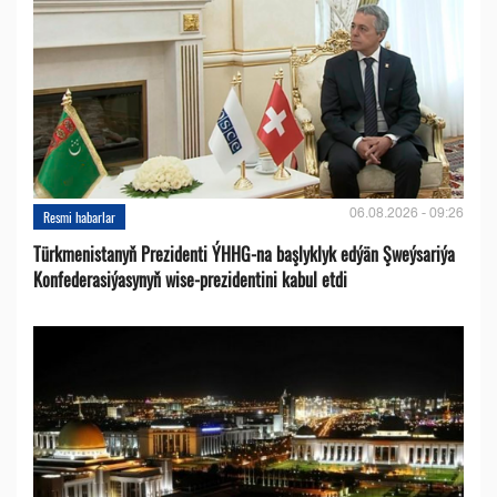
06.08.2026 - 09:26
Resmi habarlar
Türkmenistanyň Prezidenti ÝHHG-na başlyklyk edýän Şweýsariýa
Konfederasiýasynyň wise-prezidentini kabul etdi