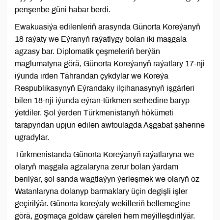
penşenbe güni habar berdi.
Ewakuasiýa edilenleriň arasynda Günorta Koreýanyň
18 raýaty we Eýranyň raýatlygy bolan iki maşgala
agzasy bar. Diplomatik çeşmeleriň berýän
maglumatyna görä, Günorta Koreýanyň raýatlary 17-nji
iýunda irden Tährandan çykdylar we Koreýa
Respublikasynyň Eýrandaky ilçihanasynyň işgärleri
bilen 18-nji iýunda eýran-türkmen serhedine baryp
ýetdiler. Şol ýerden Türkmenistanyň hökümeti
tarapyndan üpjün edilen awtoulagda Aşgabat şäherine
ugradylar.
Türkmenistanda Günorta Koreýanyň raýatlaryna we
olaryň maşgala agzalaryna zerur bolan ýardam
berilýär, şol sanda wagtlaýyn ýerleşmek we olaryň öz
Watanlaryna dolanyp barmaklary üçin degişli işler
geçirilýär. Günorta koreýaly wekilleriň bellemegine
görä, goşmaça goldaw çäreleri hem meýilleşdirilýär.