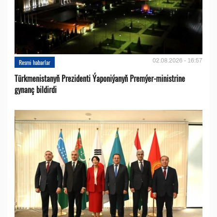
02.08.2026 - 16:57
Resmi habarlar
Türkmenistanyň Prezidenti Ýaponiýanyň Premýer-ministrine
gynanç bildirdi