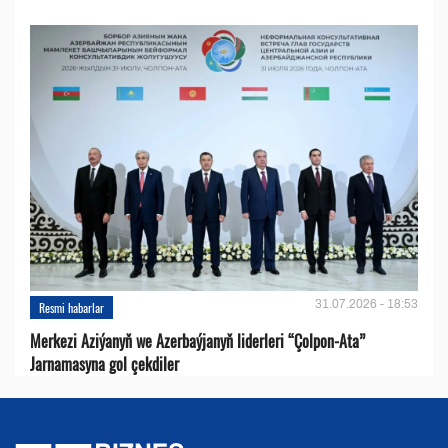
31.07.2026 - 18:53
Resmi habarlar
Merkezi Aziýanyň we Azerbaýjanyň liderleri “Çolpon-Ata”
Jarnamasyna gol çekdiler