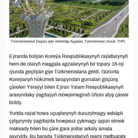
Türkmenistanyň Daşary işler ministrligi, Aşgabat, Türkmenistan (Surat: THP)
Eýranda bolýan Koreýa Respublikasynyň raýatlarynyň
hem-de olaryň maşgala agzalarynyň bir topary 18-nji
iýunda geçilýän gije Türkmenistana geldi. Günorta
Koreýanyň hökümeti tarapyndan gurnalan göçüriş
çäreleri Ysraýyl bilen Eýran Yslam Respublikasynyň
arasyndaky ýagdaýyň möwjemeginiň öňüni alyş çäresi
boldy.
Ýurtda raýat howa uçuşlarynyň duruzylmagy sebäpli
çylşyrymly ýagdaýda howpsuz çykmagy üpjün etmek
maksady bilen bu çäre gara ýollar arkaly amala
aşyryldy. Bu barada Türkmenistanyň resmi metbugaty