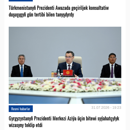
Türkmenistanyň Prezidenti Awazada geçiriljek konsultatiw
duşuşygyň gün tertibi bilen tanyşdyrdy
31.07.2026 - 19:23
Resmi habarlar
Gyrgyzystanyň Prezidenti Merkezi Aziýa üçin bitewi syýahatçylyk
wizasyny teklip etdi