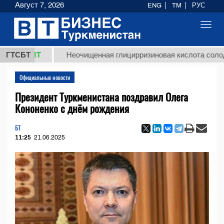
Август 7, 2026
ENG
TM
РУС
Toggl
navig
 ТМТ
ГТСБТ
Неочищенная глицирризиновая кислота солодкового
Официальные новости
Президент Туркменистана поздравил Олега
Кононенко с днём рождения
БТ
11:25
21.06.2025