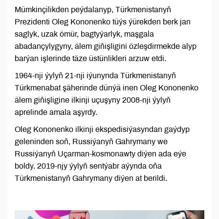
Mümkinçilikden peýdalanyp, Türkmenistanyň
Prezidenti Oleg Kononenko tüýs ýürekden berk jan
saglyk, uzak ömür, bagtyýarlyk, maşgala
abadançylygyny, älem giňişligini özleşdirmekde alyp
barýan işlerinde täze üstünlikleri arzuw etdi.
1964-nji ýylyň 21-nji iýunynda Türkmenistanyň
Türkmenabat şäherinde dünýä inen Oleg Kononenko
älem giňişligine ilkinji uçuşyny 2008-nji ýylyň
aprelinde amala aşyrdy.
Oleg Kononenko ilkinji ekspedisiýasyndan gaýdyp
geleninden soň, Russiýanyň Gahrymany we
Russiýanyň Uçarman-kosmonawty diýen ada eýe
boldy. 2019-njy ýylyň sentýabr aýynda oňa
Türkmenistanyň Gahrymany diýen at berildi.