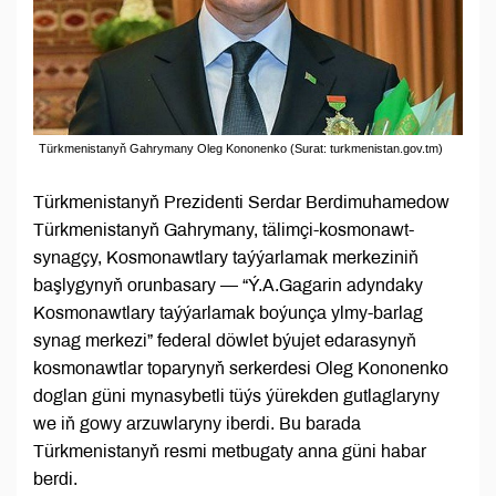
Türkmenistanyň Gahrymany Oleg Kononenko (Surat: turkmenistan.gov.tm)
Türkmenistanyň Prezidenti Serdar Berdimuhamedow
Türkmenistanyň Gahrymany, tälimçi-kosmonawt-
synagçy, Kosmonawtlary taýýarlamak merkeziniň
başlygynyň orunbasary — “Ý.A.Gagarin adyndaky
Kosmonawtlary taýýarlamak boýunça ylmy-barlag
synag merkezi” federal döwlet býujet edarasynyň
kosmonawtlar toparynyň serkerdesi Oleg Kononenko
doglan güni mynasybetli tüýs ýürekden gutlaglaryny
we iň gowy arzuwlaryny iberdi. Bu barada
Türkmenistanyň resmi metbugaty anna güni habar
berdi.