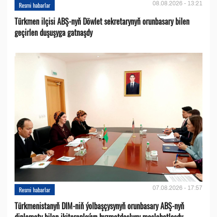
08.08.2026 - 13:21
Resmi habarlar
Türkmen ilçisi ABŞ-nyň Döwlet sekretarynyň orunbasary bilen
geçirlen duşuşyga gatnaşdy
07.08.2026 - 17:57
Resmi habarlar
Türkmenistanyň DIM-niň ýolbaşçysynyň orunbasary ABŞ-nyň
diplomaty bilen ikitaraplaýyn hyzmatdaşlygy maslahatlaşdy