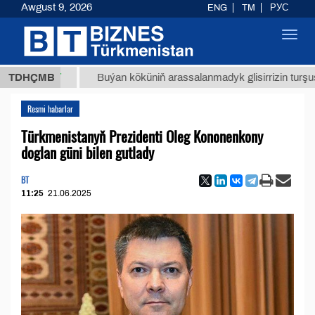
Awgust 9, 2026
ENG
TM
РУС
Toggl
navig
8 ТМТ
TDHÇMB
Buýan köküniň arassalanmadyk glisirrizin turşusy (t.)
Resmi habarlar
Türkmenistanyň Prezidenti Oleg Kononenkony
doglan güni bilen gutlady
BT
11:25
21.06.2025