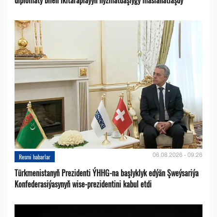
06.08.2026 - 09:26
Resmi habarlar
Türkmenistanyň Prezidenti ÝHHG-na başlyklyk edýän Şweýsariýa
Konfederasiýasynyň wise-prezidentini kabul etdi