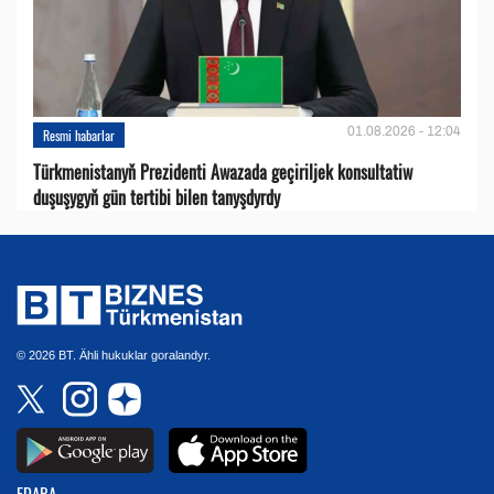
01.08.2026 - 12:04
Resmi habarlar
Türkmenistanyň Prezidenti Awazada geçiriljek konsultatiw
duşuşygyň gün tertibi bilen tanyşdyrdy
© 2026 BT. Ähli hukuklar goralandyr.
EDARA