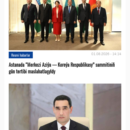
01.08.2026 - 14:14
Resmi habarlar
Astanada “Merkezi Aziýa — Koreýa Respublikasy” sammitiniň
gün tertibi maslahatlaşyldy