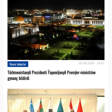
02.08.2026 - 16:57
Resmi habarlar
Türkmenistanyň Prezidenti Ýaponiýanyň Premýer-ministrine
gynanç bildirdi